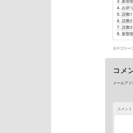
3.
新聖
ヤ
4.
お祈
ー
5.
説教
6.
説教
7.
説教
8.
新聖
カテゴリー:
コメ
メールアド
コメント