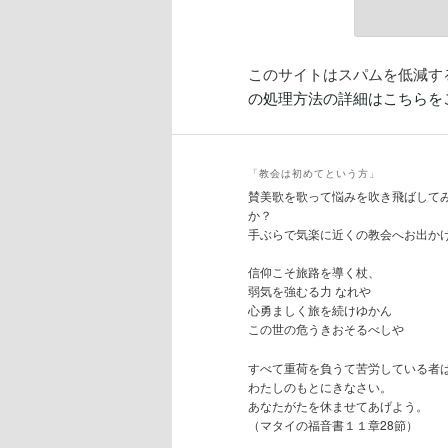
このサイトはスパムを低減するた
の処理方法の詳細はこちらを
「教会は初めてという方」
賛美歌を歌って悩みを吹き飛ばして
か？
手ぶらで気楽に近くの教会へお出か
信仰こそ旅路を導く杖、
弱気を強むる力 なれや
心勇ましく旅を続けゆかん
この世の危うきおそるべしや
すべて重荷を負うて苦労している者
わたしのもとにきなさい。
あなたがたを休ませてあげよう。
（マタイの福音書１１章28節）