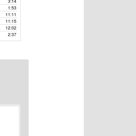
3:14
調
1:53
節
11:11
に
11:15
は
12:02
上
2:37
下
矢
印
キ
ー
を
使
っ
て
く
だ
さ
い。