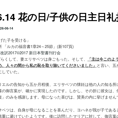
.6.14 花の日/子供の日主日
26-06-14
献げた子を受ける」
 「ルカの福音書1章24～25節」(新107頁)
改訳2017©2017 新日本聖書刊行会
 しばらくして、妻エリサベツは身ごもった。そして、
「主は今このよ
め、人々の間から私の恥を取り除いてくださいました」
と言い、五
にしていた。
リエルの告知から五か月程後、エリサベツの懐妊は他の人の知る所
様の御言葉が、確かに実現したのです。しかし、その折に彼女は、
復」のみを感謝します。母になった喜びは、賛美の内に挙げません
サベツは、自身が母になることを喜んだり、ヨハネが我が子である
慎重に避けていたようです。後に訪問したマリアに対して、御言葉