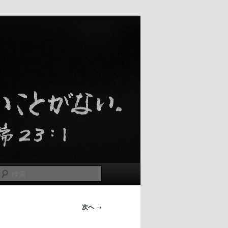
検
索
次へ
→