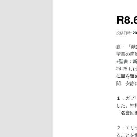
ュ
ナ
ー
ビ
コ
R8
ゲ
ー
ン
シ
投稿日時:
20
ョ
テ
ン
題： 「
聖書の箇所
ン
※聖書：新
24 25
ツ
に目を留
間、安静
へ
１，ガブ
移
した。神
「名誉回
動
２，エリ
ることを