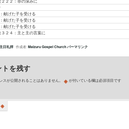
歌２２２：罪の深みに
り
1：献げた子を受ける
2：献げた子を受ける
3：献げた子を受ける
歌３２４：主と主の言葉に
主日礼拝
作成者:
Maizuru Gospel Church
パーマリンク
ントを残す
※
レスが公開されることはありません。
が付いている欄は必須項目です
※