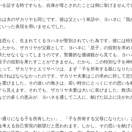
いを証する時ですらも、自身が母とされたことは例に挙げませんでし
れは夫のザカリヤも同じです。彼は父という単語や、ヨハネに「我
といった表現を用いませんでした。
は恐らく、生まれてくるヨハネが聖別されていた為です。彼には特
したから、ザカリヤが父親として、ヨハネに「息子」の役割を求め
果たせなくなってしまうのです。聖書的な価値観から見ても、ヨハ
長子の役割を果たすことができません。だから、この特別な子を神
たって、ザカリヤとエリサベツは、まず「子を所有する親になりた
献げねばならなかったのです。ザカリヤ夫妻はこの求めに対して忠
を選びました。その迷いの無さは、若い時分にとっくにその思いを
すら見えます。それでも、ザカリヤ夫妻は大いに喜びました。救済
などの多くの恵みが、ヨハネを通して二人に、献げた以上に注がれ
い通りになる子を所有したい」、「子を所有する父母になりたい」
は考える自己実現の願望だと思われます。しかし、その思いを献げ