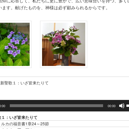
信仰に応答して、私たちに更に豊かで、広い意味合いを持つ、多く
います。献げたものを、神様は必ず顧みられるからです。
新聖歌１：いざ皆来たりて
0:00
00:00
歌１：いざ皆来たりて
ルカの福音書1章24～25節