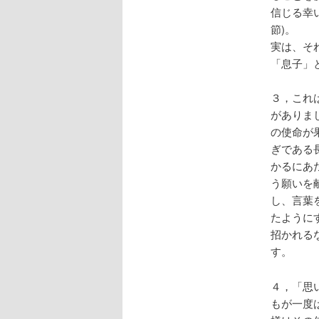
信じる幸
節)。
実は、そ
「息子」
３，これ
がありま
の使命が
ぎである
かるにあ
う願いを
し、言葉
たように
招かれる
す。
４，「思
もが一度