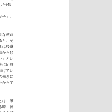
た(45
が子」、
別な使命
ると、そ
ネは後継
様から預
い」とい
実に応答
献げてい
の働きに
たからで
とは、誰
る時、神