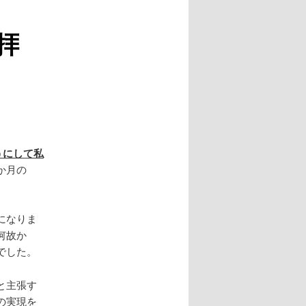
礼拝
うにして私
か月の
になりま
何故か
でした。
と主張す
の実現を