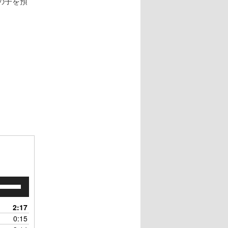
の子を預
ボ
リ
ュ
2:17
ー
0:15
ム