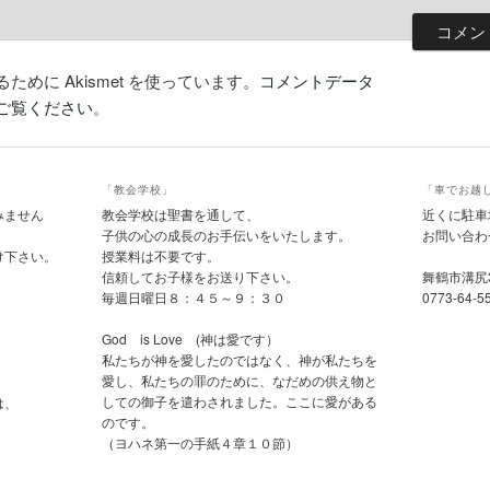
めに Akismet を使っています。
コメントデータ
ご覧ください
。
「教会学校」
「車でお越
みません
教会学校は聖書を通して、
近くに駐車
子供の心の成長のお手伝いをいたします。
お問い合わ
け下さい。
授業料は不要です。
信頼してお子様をお送り下さい。
舞鶴市溝尻
毎週日曜日８：４５～９：３０
0773-64-5
God is Love (神は愛です）
私たちが神を愛したのではなく、神が私たちを
愛し、私たちの罪のために、なだめの供え物と
しての御子を遣わされました。ここに愛がある
は、
のです。
（ヨハネ第一の手紙４章１０節）