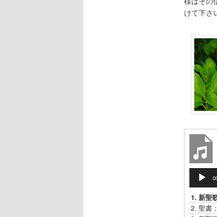
様はその
けて下さ
音
0
声
プ
1.
新聖
レ
2.
聖書：
ー