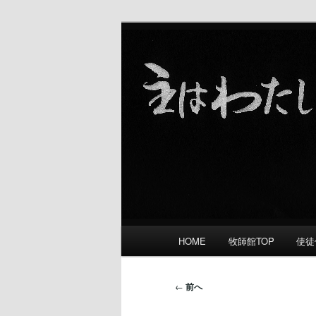
礼拝をささげ 愛し合い 宣教す
舞鶴福音教会
メ
HOME
牧師館TOP
使徒
メ
イ
ン
イ
メ
投
←
前へ
ニ
稿
ン