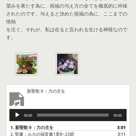
望みを果たす為に、祝福の与え方の全てを徹底的に吟味
されたのです。与えると決めた祝福の為に、ここまでの
情熱
を注ぐ。それが、私は在ると言われる生ける神様なので
す。
新聖歌９：力の主を
音
00:00
00:00
声
プ
1.
新聖歌９：力の主を
3:01
レ
2.
聖書：ルカの福音書1章8~23節
3:11