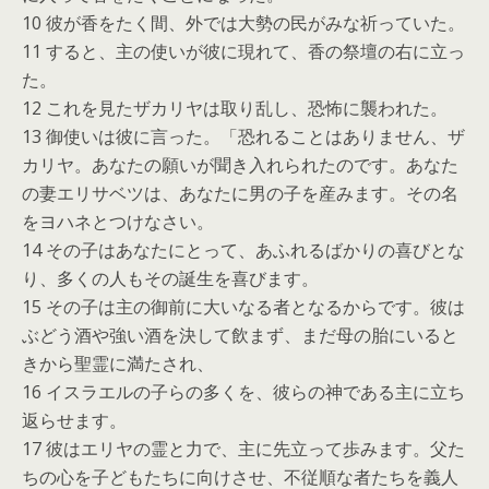
10 彼が香をたく間、外では大勢の民がみな祈っていた。
11 すると、主の使いが彼に現れて、香の祭壇の右に立っ
た。
12 これを見たザカリヤは取り乱し、恐怖に襲われた。
13 御使いは彼に言った。「恐れることはありません、ザ
カリヤ。あなたの願いが聞き入れられたのです。あなた
の妻エリサベツは、あなたに男の子を産みます。その名
をヨハネとつけなさい。
14 その子はあなたにとって、あふれるばかりの喜びとな
り、多くの人もその誕生を喜びます。
15 その子は主の御前に大いなる者となるからです。彼は
ぶどう酒や強い酒を決して飲まず、まだ母の胎にいると
きから聖霊に満たされ、
16 イスラエルの子らの多くを、彼らの神である主に立ち
返らせます。
17 彼はエリヤの霊と力で、主に先立って歩みます。父た
ちの心を子どもたちに向けさせ、不従順な者たちを義人