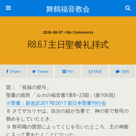
舞鶴福音教会
2026-06-07 • No Comments
R8.6.7 主日聖餐礼拝式
Share
Tweet
Pin
Mail
SMS
題： 「祝福の授与」
聖書の箇所 「ルカの福音書1章8~23節」(新106頁)
※聖書：新改訳2017©2017 新日本聖書刊行会
８ さてザカリヤは、自分の組が当番で、神の前で祭司の
務めをしていたとき、
９ 祭司職の慣習によってくじを引いたところ、主の神殿
に入って香をたくことになった。