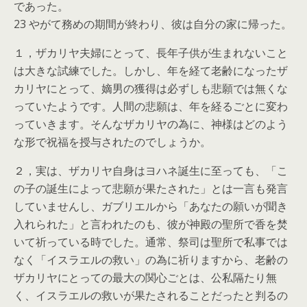
であった。
23 やがて務めの期間が終わり、彼は自分の家に帰った。
１，ザカリヤ夫婦にとって、長年子供が生まれないこと
は大きな試練でした。しかし、年を経て老齢になったザ
カリヤにとって、嫡男の獲得は必ずしも悲願では無くな
っていたようです。人間の悲願は、年を経るごとに変わ
っていきます。そんなザカリヤの為に、神様はどのよう
な形で祝福を授与されたのでしょうか。
２，実は、ザカリヤ自身はヨハネ誕生に至っても、「こ
の子の誕生によって悲願が果たされた」とは一言も発言
していませんし、ガブリエルから「あなたの願いが聞き
入れられた」と言われたのも、彼が神殿の聖所で香を焚
いて祈っている時でした。通常、祭司は聖所で私事では
なく「イスラエルの救い」の為に祈りますから、老齢の
ザカリヤにとっての最大の関心ごとは、公私隔たり無
く、イスラエルの救いが果たされることだったと判るの