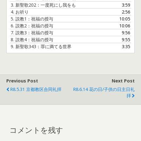
ー
3.
新聖歌202：一度死にし我をも
3:59
ヤ
4.
お祈り
2:56
ー
5.
説教1：祝福の授与
10:05
6.
説教2：祝福の授与
10:06
7.
説教3：祝福の授与
9:56
8.
説教4：祝福の授与
9:55
9.
新聖歌343：罪に満てる世界
3:35
Previous Post
Next Post
R8.5.31 京都教区合同礼拝
R8.6.14 花の日/子供の日主日礼
拝
コメントを残す