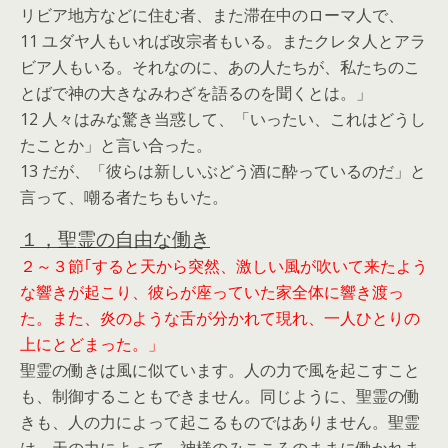
リビア地方などに住む者、また滞在中のローマ人で、
11 ユダヤ人もいれば改宗者もいる。またクレタ人とアラ
ビア人もいる。それなのに、あの人たちが、私たちのこ
とばで神の大きなみわざを語るのを聞くとは。」
12 人々はみな驚き当惑して、「いったい、これはどうし
たことか」と言い合った。
13 だが、「彼らは新しいぶどう酒に酔っているのだ」と
言って、嘲る者たちもいた。
１，聖霊の自由な働き
２～３節｢すると天から突然、激しい風が吹いて来たよう
な響きが起こり、彼らが座っていた家全体に響き渡っ
た。また、炎のような舌が分かれて現れ、一人ひとりの
上にとどまった。」
聖霊の働きは風に似ています。人の力で風を起こすこと
も、制御することもできません。同じように、聖霊の働
きも、人の力によって起こるものではありません。聖霊