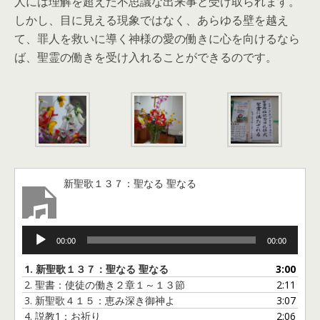
人には理解を超えた不思議な出来事と受け取られます。
しかし、目に見える現象ではなく、あらゆる壁を越え
て、罪人を救いに導く神様の愛の働きに心を向けるなら
ば、聖霊の働きを受け入れることができるのです。
新聖歌１３７：聖なる 聖なる
音
00:00
00:00
声
プ
1.
新聖歌１３７：聖なる 聖なる
3:00
レ
2.
聖書：使徒の働き２章１～１３節
2:11
ー
3.
新聖歌４１５：恵み深き御神よ
3:07
ヤ
4.
説教1：お祈り
2:06