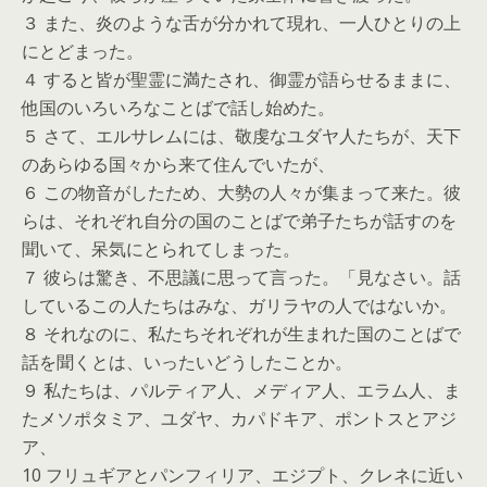
３ また、炎のような舌が分かれて現れ、一人ひとりの上
にとどまった。
４ すると皆が聖霊に満たされ、御霊が語らせるままに、
他国のいろいろなことばで話し始めた。
５ さて、エルサレムには、敬虔なユダヤ人たちが、天下
のあらゆる国々から来て住んでいたが、
６ この物音がしたため、大勢の人々が集まって来た。彼
らは、それぞれ自分の国のことばで弟子たちが話すのを
聞いて、呆気にとられてしまった。
７ 彼らは驚き、不思議に思って言った。「見なさい。話
しているこの人たちはみな、ガリラヤの人ではないか。
８ それなのに、私たちそれぞれが生まれた国のことばで
話を聞くとは、いったいどうしたことか。
９ 私たちは、パルティア人、メディア人、エラム人、ま
たメソポタミア、ユダヤ、カパドキア、ポントスとアジ
ア、
10 フリュギアとパンフィリア、エジプト、クレネに近い