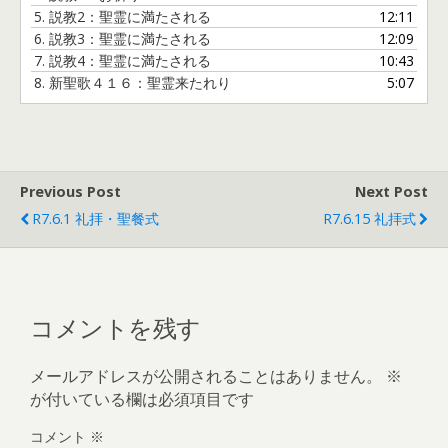
ー
5.
説教2：聖霊に満たされる
12:11
6.
説教3：聖霊に満たされる
12:09
7.
説教4：聖霊に満たされる
10:43
8.
新聖歌４１６：聖霊来たれり
5:07
Previous Post
Next Post
R7.6.1 礼拝・聖餐式
R7.6.15 礼拝式
コメントを残す
メールアドレスが公開されることはありません。
※
が付いている欄は必須項目です
コメント
※