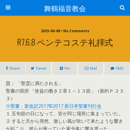
舞鶴福音教会
2025-06-08 • No Comments
R7.6.8 ペンテコステ礼拝式
Share
Tweet
Pin
Mail
SMS
題： 「聖霊に満たされる」
聖書の箇所 「使徒の働き２章１～１３節」（新約Ｐ.２３
３）
※聖書：新改訳2017©2017 新日本聖書刊行会
１ 五旬節の日になって、皆が同じ場所に集まっていた。
２ すると天から突然、激しい風が吹いて来たような響き
が起こり、彼らが座っていた家全体に響き渡った。