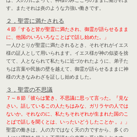
は、天の力によって、神様のみこころのままに働かれま
す。またそれは炎のような力強い働きです。
２，聖霊に満たされる
４節「すると皆が聖霊に満たされ、御霊が語らせるまま
に、他国のいろいろなことばで話し始めた。」
一人ひとりが聖霊に満たされるとき、それぞれがイエス
様の証人として用いられます。イエス様が神の似姿を捨
てて、人となられて私たちに近づかれたように、弟子た
ちは言葉や民族の壁を越えて、御霊が語らせるままに神
様の大きなみわざを証しし始めました。
３，聖霊の不思議
７～８節「彼らは驚き、不思議に思って言った。『見な
さい。話しているこの人たちはみな、ガリラヤの人では
ないか。それなのに、私たちそれぞれが生まれた国のこ
とばで話しを聞くとは、いったいどうしたことか 。』」
聖霊の働きは、人の力ではなく天の力ですから、多くの