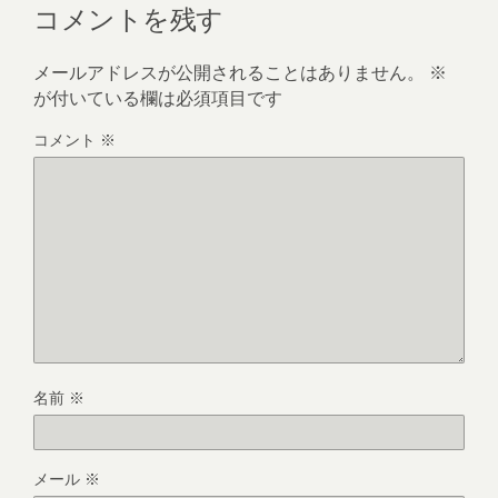
コメントを残す
メールアドレスが公開されることはありません。
※
が付いている欄は必須項目です
コメント
※
名前
※
メール
※