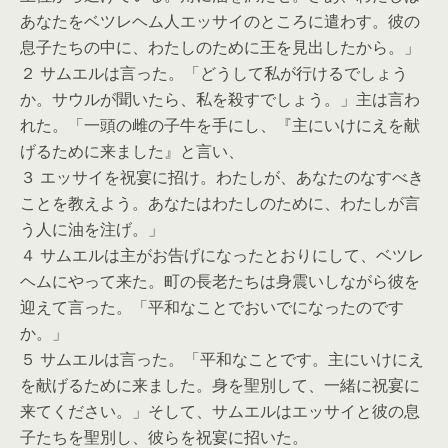
あなたをベツレヘム人エッサイのところに遣わす。彼の
息子たちの中に、わたしのために王を見出したから。」
２ サムエルは言った。「どうして私が行けるでしょう
か。サウルが聞いたら、私を殺すでしょう。」主は言わ
れた。「一頭の雌の子牛を手にし、『主にいけにえを献
げるために来ました』と言い、
３ エッサイを祝宴に招け。わたしが、あなたのなすべき
ことを教えよう。あなたはわたしのために、わたしが言
う人に油を注げ。」
４ サムエルは主がお告げになったとおりにして、ベツレ
ヘムにやって来た。町の長老たちは身震いしながら彼を
迎えて言った。「平和なことでおいでになったのです
か。」
５ サムエルは言った。「平和なことです。主にいけにえ
を献げるために来ました。身を聖別して、一緒に祝宴に
来てください。」そして、サムエルはエッサイと彼の息
子たちを聖別し、彼らを祝宴に招いた。