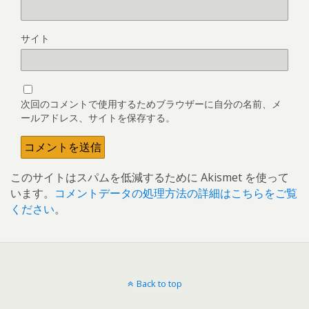
サイト
次回のコメントで使用するためブラウザーに自分の名前、メ
ールアドレス、サイトを保存する。
このサイトはスパムを低減するために Akismet を使って
います。
コメントデータの処理方法の詳細はこちらをご覧
ください
。
Back to top