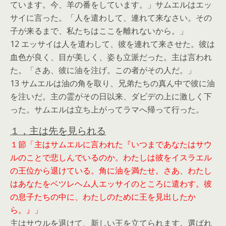
ています。今、羊の番をしています。」サムエルはエッ
サイに言った。「人を遣わして、連れて来なさい。その
子が来るまで、私たちはここを離れないから。」
12 エッサイは人を遣わして、彼を連れて来させた。彼は
血色が良く、目が美しく、姿も立派だった。主は言われ
た。「さあ、彼に油を注げ。この者がその人だ。」
13 サムエルは油の角を取り、兄弟たちの真ん中で彼に油
を注いだ。主の霊がその日以来、ダビデの上に激しく下
った。サムエルは立ち上がってラマへ帰って行った。
１，主は先を見られる
１節「主はサムエルに言われた『いつまであなたはサウ
ルのことで悲しんでいるのか。わたしは彼をイスラエル
の王位から退けている。角に油を満たせ。さあ、わたし
はあなたをベツレヘム人エッサイのところに遣わす。彼
の息子たちの中に、わたしのために王を見出したか
ら。』」
主はサウルを退けて、新しい王を立てられます。選ばれ