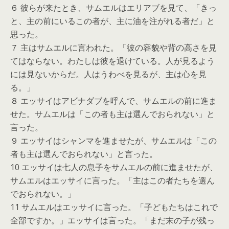
６ 彼らが来たとき、サムエルはエリアブを見て、「きっ
と、主の前にいるこの者が、主に油を注がれる者だ」と
思った。
７ 主はサムエルに言われた。「彼の容貌や背の高さを見
てはならない。わたしは彼を退けている。人が見るよう
には見ないからだ。人はうわべを見るが、主は心を見
る。」
８ エッサイはアビナダブを呼んで、サムエルの前に進ま
せた。サムエルは「この者も主は選んでおられない」と
言った。
９ エッサイはシャンマを進ませたが、サムエルは「この
者も主は選んでおられない」と言った。
10 エッサイは七人の息子をサムエルの前に進ませたが、
サムエルはエッサイに言った。「主はこの者たちを選ん
でおられない。」
11 サムエルはエッサイに言った。「子どもたちはこれで
全部ですか。」エッサイは言った。「まだ末の子が残っ