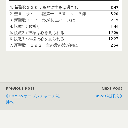
プ
1.
新聖歌２３６：あだに世をば過ごし
2:47
レ
2.
聖書：サムエル記第一１６章１～１３節
3:20
ー
3.
新聖歌３１７：わが友 主イエスは
2:15
ヤ
4.
説教1：お祈り
1:44
ー
5.
説教2：神様は心を見られる
12:06
6.
説教3：神様は心を見られる
12:27
7.
新聖歌：３９２：主の愛の汝が内に
2:54
Previous Post
Next Post
R6.5.26 オープンチャーチ礼
R6.6.9 礼拝式
拝式