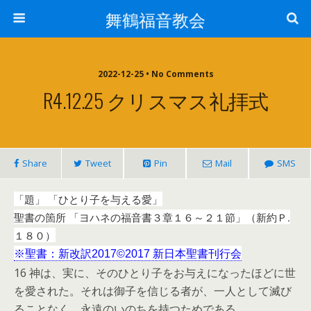
舞鶴福音教会
2022-12-25 • No Comments
R4.12.25 クリスマス礼拝式
Share
Tweet
Pin
Mail
SMS
「題」 「ひとり子を与える愛」
聖書の箇所 「ヨハネの福音書３章１６～２１節」（新約Ｐ.
１８０）
※聖書：新改訳2017©2017 新日本聖書刊行会
16 神は、実に、そのひとり子をお与えになったほどに世
を愛された。それは御子を信じる者が、一人として滅び
ることなく、永遠のいのちを持つためである。