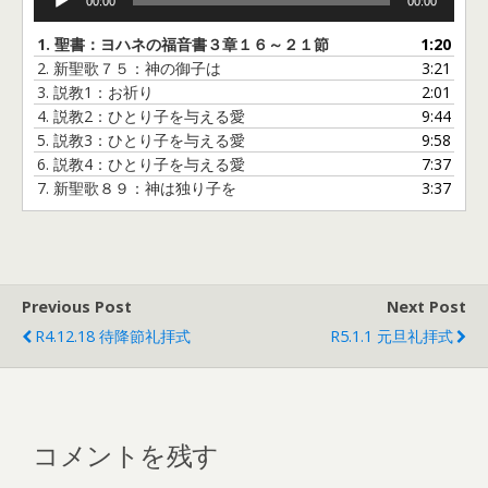
00:00
00:00
声
プ
1.
聖書：ヨハネの福音書３章１６～２１節
1:20
レ
2.
新聖歌７５：神の御子は
3:21
ー
3.
説教1：お祈り
2:01
ヤ
4.
説教2：ひとり子を与える愛
9:44
ー
5.
説教3：ひとり子を与える愛
9:58
6.
説教4：ひとり子を与える愛
7:37
7.
新聖歌８９：神は独り子を
3:37
Previous Post
Next Post
R4.12.18 待降節礼拝式
R5.1.1 元旦礼拝式
コメントを残す