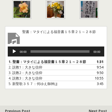
聖書：マタイによる福音書１５章２１～２８節
音
00:00
00:00
声
プ
1.
聖書：マタイによる福音書１５章２１～２８節
1:31
レ
2.
説教1：大きな信仰
9:54
ー
3.
説教2：大きな信仰
9:50
ヤ
4.
説教3：大きな信仰
10:55
ー
5.
新聖歌３５７：何ゆえ御神は
3:45
Previous Post
Next Post