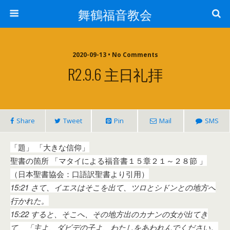
舞鶴福音教会
2020-09-13 • No Comments
R2.9.6 主日礼拝
Share
Tweet
Pin
Mail
SMS
「題」 「大きな信仰」
聖書の箇所 「マタイによる福音書１５章２１～２８節 」
（日本聖書協会：口語訳聖書より引用）
15:21 さて、イエスはそこを出て、ツロとシドンとの地方へ
行かれた。
15:22 すると、そこへ、その地方出のカナンの女が出てき
て、「主よ、ダビデの子よ、わたしをあわれんでください。