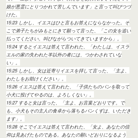
娘が悪霊にとりつかれて苦しんでいます」と言って叫びつづ
けた。
15:23 しかし、イエスはひと言もお答えにならなかった。そ
こで弟子たちがみもとにきて願って言った、「この女を追い
払ってください。叫びながらついてきていますから」。
15:24 するとイエスは答えて言われた、「わたしは、イスラ
エルの家の失われた羊以外の者には、つかわされていな
い」。
15:25 しかし、女は近寄りイエスを拝して言った、「主よ、
わたしをお助けください」。
15:26 イエスは答えて言われた、「子供たちのパンを取って
小犬に投げてやるのは、よろしくない」。
15:27 すると女は言った、「主よ、お言葉どおりです。で
も、小犬もその主人の食卓から落ちるパンくずは、いただき
ます」。
15:28 そこでイエスは答えて言われた、「女よ、あなたの信
仰は見あげたものである。あなたの願いどおりになるよう