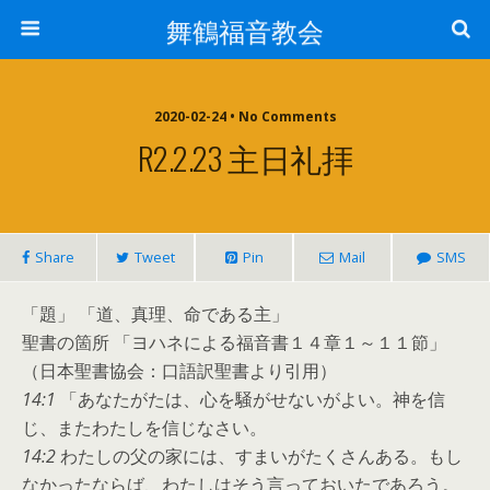
舞鶴福音教会
2020-02-24 • No Comments
R2.2.23 主日礼拝
Share
Tweet
Pin
Mail
SMS
「題」 「道、真理、命である主」
聖書の箇所 「ヨハネによる福音書１４章１～１１節」
（日本聖書協会：口語訳聖書より引用）
14:1
「あなたがたは、心を騒がせないがよい。神を信
じ、またわたしを信じなさい。
14:2
わたしの父の家には、すまいがたくさんある。もし
なかったならば、わたしはそう言っておいたであろう。