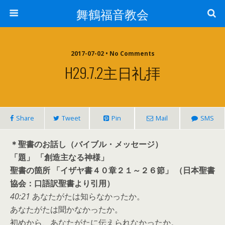
舞鶴福音教会
2017-07-02 • No Comments
H29.7.2主日礼拝
Share
Tweet
Pin
Mail
SMS
＊聖書のお話し（バイブル・メッセージ）
「題」 「創造主なる神様」
聖書の箇所 「イザヤ書４０章２１～２６節」 （日本聖書
協会：口語訳聖書より引用）
40:21
あなたがたは知らなかったか。
あなたがたは聞かなかったか。
初めから、あなたがたに伝えられなかったか。