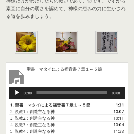
神様だけがわたしたちの救いであり、命です。ですから
素直に自分の弱さを認めて、神様の恵みの力に生かされ
る道を歩みましょう。
聖書 マタイによる福音書７章１～５節
音
00:00
00:00
声
プ
1.
聖書 マタイによる福音書７章１～５節
1:31
レ
2.
説教1：創造主なる神
10:07
ー
3.
説教2：創造主なる神
10:11
ヤ
4.
説教3：創造主なる神
10:04
ー
5.
説教4：創造主なる神
11:38