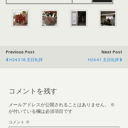
声
レ
ヤ
プ
ー
ー
レ
ヤ
ー
ー
ヤ
ー
Previous Post
Next Post
H24.3.18 主日礼拝
H24.4.1 主日礼拝
コメントを残す
メールアドレスが公開されることはありません。
※
が付いている欄は必須項目です
コメント
※