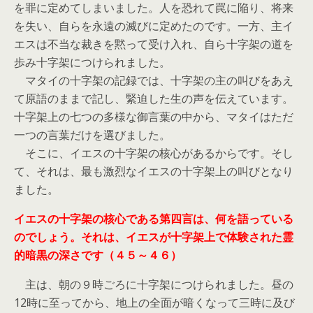
を罪に定めてしまいました。人を恐れて罠に陥り、将来
を失い、自らを永遠の滅びに定めたのです。一方、主イ
エスは不当な裁きを黙って受け入れ、自ら十字架の道を
歩み十字架につけられました。
マタイの十字架の記録では、十字架の主の叫びをあえ
て原語のままで記し、緊迫した生の声を伝えています。
十字架上の七つの多様な御言葉の中から、マタイはただ
一つの言葉だけを選びました。
そこに、イエスの十字架の核心があるからです。そし
て、それは、最も激烈なイエスの十字架上の叫びとなり
ました。
イエスの十字架の核心である第四言は、何を語っている
のでしょう。それは、イエスが十字架上で体験された霊
的暗黒の深さです（４５～４６）
主は、朝の９時ごろに十字架につけられました。昼の
12時に至ってから、地上の全面が暗くなって三時に及び