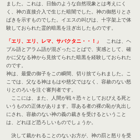
ました。これは、日蝕のような自然現象とは考えにく
く、神の直接介入で生じた暗闇でした。神の御怒りとさ
ばきを示すものでした。イエスの叫びは、十字架上で体
験しておられた霊的暗黒を注ぎ出したものです。
「エリ、エリ、レマ、サバクタニ・・！」
これは、ヘ
ブル語とアラム語が混ざったことばで、実感として、確
かに父なる神から見捨てられた暗黒を経験しておられた
のです。
神は、最愛の御子をこの瞬間、切り捨てられました。こ
こでは、父なる神はもはや慈父ではなく、容赦のない怒
りとのろいを注ぐ審判者です。
ここには、また、人間が戦々恐々としておびえる死と
いうものの正体があります。罪ある者の裸の恥が丸出し
にされ、容赦のない神の義の裁きを受けるということ
は、どれほど恐ろしいものでしょうか。
決して裁かれることのないお方が、神の罰と怒りを受