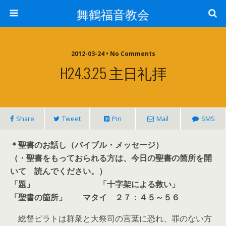
舞鶴福音教会
2012-03-24 • No Comments
H24.3.25 主日礼拝
Share
Tweet
Pin
Mail
SMS
＊聖書のお話し（バイブル・メッセージ）
（・聖書をもっておられる方は、今日の聖書の箇所を開
いて 読んでください。）
「題」 「
十字架による救い
」
「聖書の箇所」
マタイ ２７：４５～５６
総督ピラトは群衆と大祭司の言葉に恐れ、罪のない方