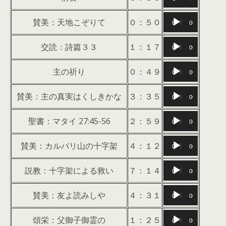
声
音
プ
賛美：天地こぞりて
０：５０
00:00
00:00
声
レ
音
プ
ー
交読：詩篇３３
１：１７
00:00
00:00
声
レ
ヤ
音
プ
ー
主の祈り
０：４９
ー
00:00
00:00
声
レ
ヤ
音
プ
ー
賛美：主の真実はくしきかな
３：３５
ー
00:00
00:00
声
レ
ヤ
音
プ
ー
聖書：マタイ 27:45-56
２：５９
ー
00:00
00:00
声
レ
ヤ
音
プ
ー
賛美：カルバリ山の十字架
４：１２
ー
00:00
00:00
声
レ
ヤ
音
プ
ー
説教：十字架による救い
７：１４
ー
00:00
00:00
声
レ
ヤ
音
プ
ー
賛美：友よ読みしや
４：３１
ー
00:00
00:00
声
レ
ヤ
音
プ
ー
頌栄：父御子御霊の
１：２５
ー
00:00
00:00