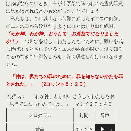
けねばならないとき、主が十字架で味わわれた霊的暗黒
の恐怖はどれほどのものだったことでしょう。
私たちは、これ以上ない苦難に満ちたイエスの御顔、
イエスの口から絞りだすようにほとばしり出た絶叫、
「わが神、わが神、どうして、お見捨てになりました
か！」
の叫びを通し、わたしたちのために、贖いを成
し遂げようとされているイエスの内面の闘い、測り知る
ことのできない御苦しみを、深く瞑想しなければなりま
せん。
「神は、私たちの罪のために、罪を知らないかたを罪
とされた。」 （2コリント５：２０）
礼拝式： 「わが神、わが神、どうしてわたしをお
見捨てになったのですか。」 マタイ２７：４６
プログラム
時間
音声
音
前奏
０：３６
00:00
00:00