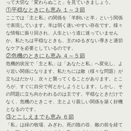
って大切な「変わらぬこと」を見ていきましょう。
①平穏なときにも恵み １～３節
ここでは「主と私」の関係を「羊飼いと羊」という関係
で表現しています。羊は弱く迷いやすい存在です。様々
な情報に振り回され、人生という道に迷っていません
か。私たちは平穏なときも、主のゆるぎない導きと適切
なケアを必要としているのです。
②危機のときにも恵み ４～５節
危機的状況で「主と私」は「あなたと私」へ変化し、よ
り近い関係になります。私たちには敵（様々な問題）が
立ちはだかり、次々と襲ってくることがあります。とこ
ろが、すぐに自分で何とかしようとします。しかし、そ
の問題に立ち向かわれるのは主です。平穏なときだけで
なく、危機のときこそ、主とより親しい関係を築く好機
となるのです。
③とこしえまでも恵み ６節
「私」は緑の牧場、みぎわ、死の陰の谷、敵の前を経て