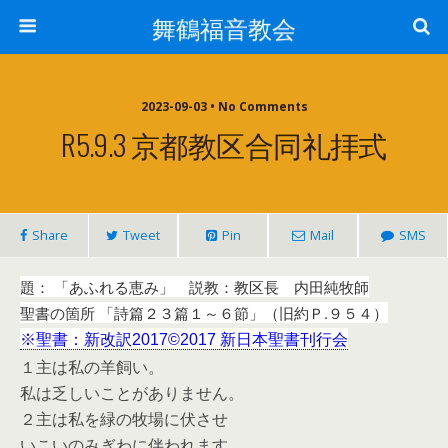
舞鶴福音教会
2023-09-03 • No Comments
R5.9.3 京都教区合同礼拝式
Share
Tweet
Pin
Mail
SMS
題： 「あふれる恵み」 説教：教区長 内田純牧師
聖書の箇所 「詩篇２３篇１～６節」（旧約Ｐ.９５４）
※聖書：新改訳2017©2017 新日本聖書刊行会
１主は私の羊飼い。
私は乏しいことがありません。
２主は私を緑の牧場に伏させ
いこいのみぎわに伴われます。