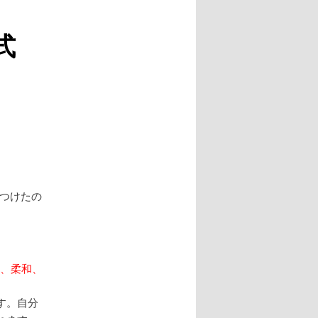
式
つけたの
実、柔和、
す。自分