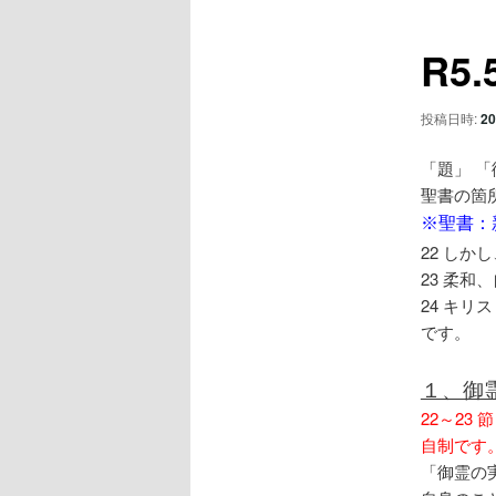
ュ
ナ
ー
ビ
コ
R5
ゲ
ー
ン
シ
投稿日時:
20
ョ
テ
ン
「題」 
聖書の箇
ン
※聖書：新
22
しかし
ツ
23
柔和、
24
キリス
へ
です。
移
１、御
22～2
動
自制です
「御霊の