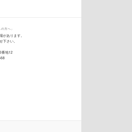
しの方へ」
場があります。
せ下さい。
3番地12
568