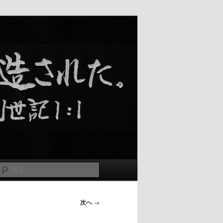
検
索
次へ
→