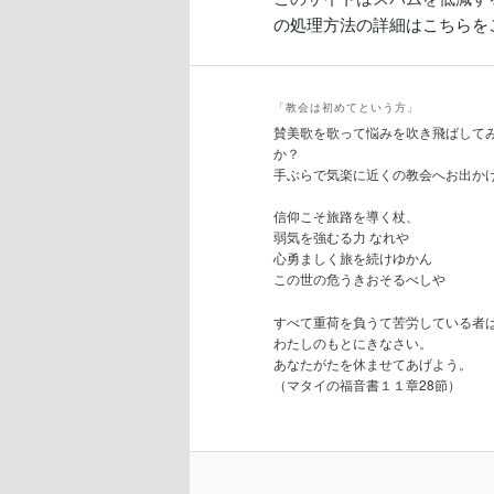
の処理方法の詳細はこちらを
「教会は初めてという方」
賛美歌を歌って悩みを吹き飛ばして
か？
手ぶらで気楽に近くの教会へお出か
信仰こそ旅路を導く杖、
弱気を強むる力 なれや
心勇ましく旅を続けゆかん
この世の危うきおそるべしや
すべて重荷を負うて苦労している者
わたしのもとにきなさい。
あなたがたを休ませてあげよう。
（マタイの福音書１１章28節）