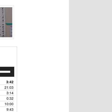
ボ
リ
ュ
3:42
ー
21:03
ム
3:14
調
0:32
節
10:00
に
9:43
は