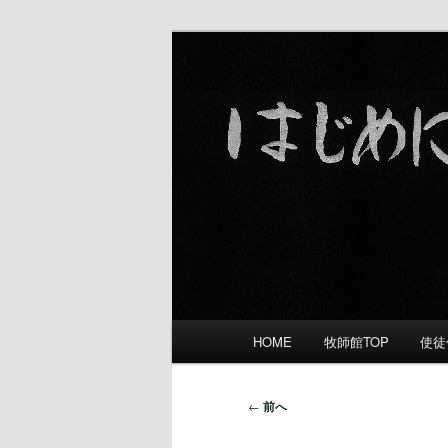
礼拝をささげ 愛し合い 宣教す
舞鶴福音教会
メ
HOME
牧師館TOP
使徒
メ
イ
ン
イ
メ
投
←
前へ
ニ
稿
ン