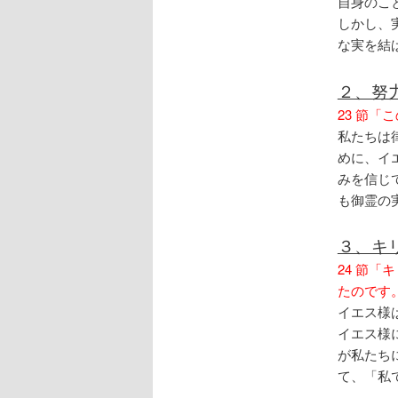
自身のこ
しかし、
な実を結
２、努
23 節
私たちは
めに、イ
みを信じ
も御霊の
３、キ
24 節
たのです
イエス様
イエス様
が私たち
て、「私