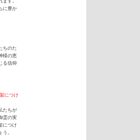
れます。
ちに豊か
。
たちのた
神様の恵
じる信仰
字架につけ
私たちが
御霊の実
架につけ
ょう。