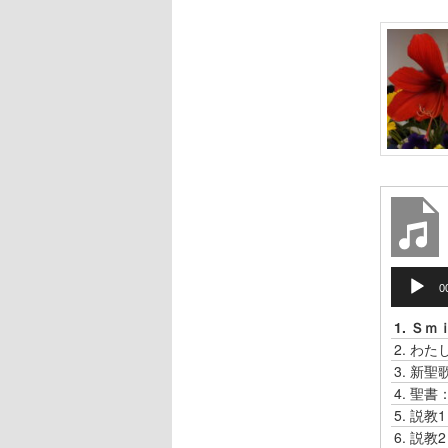
音
0
声
プ
1.
Ｓｍ
レ
2.
わた
ー
3.
新聖
ヤ
4.
聖書
ー
5.
説教
6.
説教