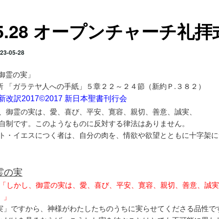
.5.28 オープンチャーチ礼拝
23-05-28
「御霊の実」
所 「ガラテヤ人への手紙」５章２２～２４節（新約Ｐ.３８２）
改訳2017©2017 新日本聖書刊行会
、御霊の実は、愛、喜び、平安、寛容、親切、善意、誠実、
自制です。このようなものに反対する律法はありません。
ト・イエスにつく者は、自分の肉を、情欲や欲望とともに十字架に
霊の実
3 節「しかし、御霊の実は、愛、喜び、平安、寛容、親切、善意、誠
。」
実」ですから、神様がわたしたちのうちに実らせてくださる品性で