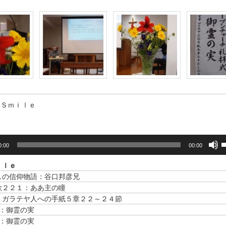
Ｓｍｉｌｅ
0:00
00:00
ｉｌｅ
しの信仰物語：谷口邦彦兄
歌２２１：ああ主の瞳
：ガラテヤ人への手紙５章２２～２４節
1：御霊の実
2：御霊の実