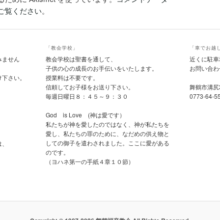
ご覧ください
。
「教会学校」
「車でお越
みません
教会学校は聖書を通して、
近くに駐車
子供の心の成長のお手伝いをいたします。
お問い合わ
け下さい。
授業料は不要です。
信頼してお子様をお送り下さい。
舞鶴市溝尻
毎週日曜日８：４５～９：３０
0773-64-5
God is Love (神は愛です）
私たちが神を愛したのではなく、神が私たちを
愛し、私たちの罪のために、なだめの供え物と
しての御子を遣わされました。ここに愛がある
は、
のです。
（ヨハネ第一の手紙４章１０節）