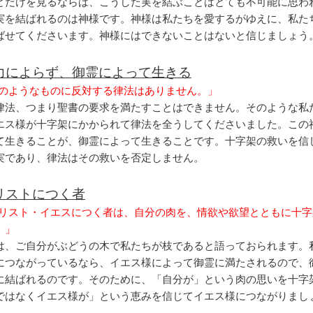
とだけを見るならば、こうした実を結ぶことはとても不可能に思わ
実を結ばれるのは神様です。神様は私たちを愛するがゆえに、私た
ばせてくださいます。神様にはできないことはないと信じましょう
力によらず、御霊によって生きる
「このようなものに反対する律法はありません。」
律法、つまり聖書の要求を満たすことはできません。そのような私
エス様が十字架にかかられて律法を全うしてくださいました。この
て生きることが、御霊によって生きることです。十字架の救いを信
実であり、律法はその救いを否定しません。
リストにつく者
「キリスト・イエスにつく者は、自分の肉を、情欲や欲望とともに十
。」
は、ご自分がぶどうの木で私たちが枝であると語っておられます。
につながっているなら、イエス様によって御霊に満たされるので、
に結ばれるのです。そのために、「自分が」という肉の思いを十字
ではなくイエス様が」という恵みを信じてイエス様につながりまし