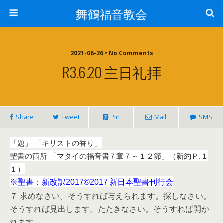
舞鶴福音教会
2021-06-26 • No Comments
R3.6.20 主日礼拝
Share
Tweet
Pin
Mail
SMS
「題」 「キリストの香り
」
聖書の箇所 「マタイの福音書７章７～１２節」（新約Ｐ.１
１）
※聖書：新改訳2017©2017 新日本聖書刊行会
７ 求めなさい。そうすれば与えられます。探しなさい。
そうすれば見出します。たたきなさい。そうすれば開か
れます。