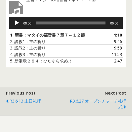
音
00:00
00:00
声
プ
1.
聖書：マタイの福音書７章７～１２節
1:10
レ
2.
説教1：主の祈り
9:46
ー
3.
説教2：主の祈り
9:58
ヤ
4.
説教3：主の祈り
11:53
ー
5.
新聖歌２８４：ひたすら求めよ
2:47
Previous Post
Next Post
R3.6.13 主日礼拝
R3.6.27 オープンチャーチ礼拝
式