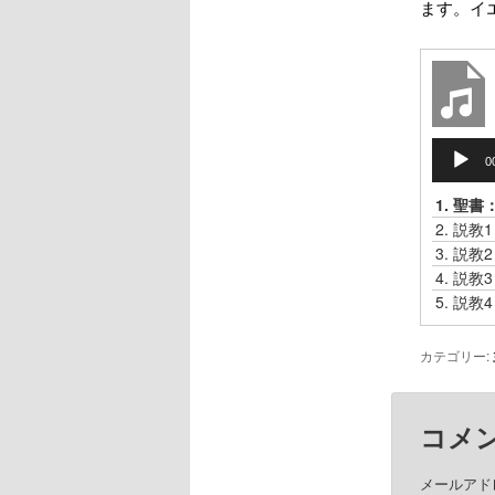
ます。イ
音
0
声
プ
1.
聖書
レ
2.
説教
ー
3.
説教
ヤ
4.
説教
ー
5.
説教
カテゴリー:
コメ
メールアド