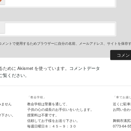
コメントで使用するためブラウザーに自分の名前、メールアドレス、サイトを保存
めに Akismet を使っています。
コメントデータ
ご覧ください
。
「教会学校」
「車でお越
みません
教会学校は聖書を通して、
近くに駐車
子供の心の成長のお手伝いをいたします。
お問い合わ
け下さい。
授業料は不要です。
信頼してお子様をお送り下さい。
舞鶴市溝尻
毎週日曜日８：４５～９：３０
0773-64-5