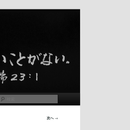
検
索
次へ
→