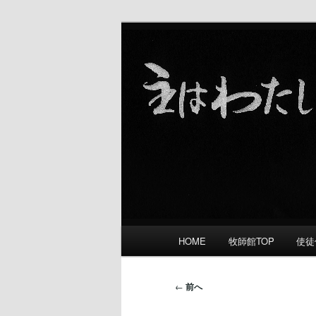
礼拝をささげ 愛し合い 宣教す
舞鶴福音教会
メ
HOME
牧師館TOP
使徒
メ
イ
ン
イ
メ
投
←
前へ
ニ
稿
ン