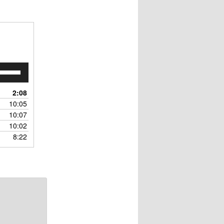
ボ
リ
ュ
2:08
ー
10:05
ム
10:07
調
10:02
節
8:22
に
は
上
下
矢
印
キ
ー