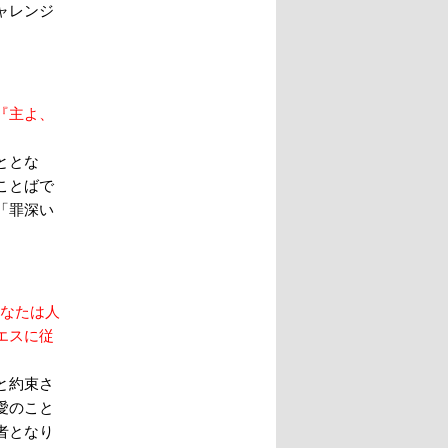
ャレンジ
『主よ、
ととな
ことばで
「罪深い
あなたは人
エスに従
と約束さ
愛のこと
者となり