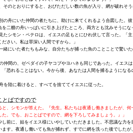
て、そのとおりにすると、おびただしい数の魚が入り、網が破れそう
で別の舟にいた仲間の者たちに、助けに来てくれるよう合図した。彼
魚を二艘の舟いっぱいに引き上げたところ、両方とも沈みそうにな
を見たシモン・ペテロは、イエスの足もとにひれ伏して言った。「主
ください。私は罪深い人間ですから。」
、一緒にいた者たちもみな、自分たちが捕った魚のことことで驚いた
モンの仲間の、ゼベダイの子ヤコブやヨハネも同じであった。イエス
。「恐れることはない。今から後、あなたは人間を捕るようになる
らは舟を陸に着けると、すべてを捨ててイエスに従った。
ことばですので
ると、シモンが答えた。『先生。私たちは夜通し働きましたが、何
した。でも、おことばですので、網を下ろしてみましょう。』」
少し前に、姑をイエス様にいやしていただきました。不思議な力を
います。夜通し働いても魚が捕れず、すでに網を洗った後でしたが