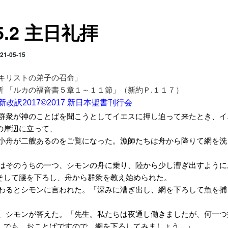
.5.2 主日礼拝
21-05-15
「キリストの弟子の召命
」
所 「ルカの福音書５章１～１１節」（新約Ｐ.１１７）
改訳2017©2017 新日本聖書刊行会
、群衆が神のことばを聞こうとしてイエスに押し迫って来たとき、イ
の岸辺に立って、
に小舟が二艘あるのをご覧になった。漁師たちは舟から降りて網を洗
スはそのうちの一つ、シモンの舟に乗り、陸から少し漕ぎ出すように
そして腰を下ろし、舟から群衆を教え始められた。
終わるとシモンに言われた。「深みに漕ぎ出し、網を下ろして魚を捕
と、シモンが答えた。「先生。私たちは夜通し働きましたが、何一つ
。でも、おことばですので、網を下ろしてみましょう。」