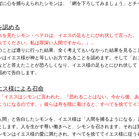
ばに心を捕らえられたシモンは、「網を下ろしてみましょう」とチ
を認める
れを見たシモン・ペテロは、イエスの足もとにひれ伏して言った。
れてください。私は罪深い人間ですから。』」
のことば通りに行った結果、全く考えてもいなかった結果を見るこ
ンはイエス様が神と等しいお方であることを認めます。そして「お
などと答えたことが恐ろしくなり、イエス様の足もとにひれ伏して
認めて告白します。
エス様による召命
1 節「イエスはシモンに言われた。『恐れることはない。今から後、
ようになるのです。』彼らは舟を陸に着けると、すべてを捨ててイ
人間」と告白したシモンを、イエス様は「人間を捕るようになる」
とします。人を生かす尊い働きへと、シモンを召されます。それは
シモンはイエス様の愛に満たされ、すべてを捨ててイエス様に従う