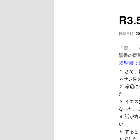
ュ
ナ
ー
ビ
コ
R3
ゲ
ー
ン
シ
投稿日時:
20
ョ
テ
ン
「題」 
聖書の箇
ン
※聖書：新
１ さて
ツ
ネサレ湖
２ 岸辺
へ
た。
３ イエ
移
なった。
４ 話が
動
い。」
５ する
んでした