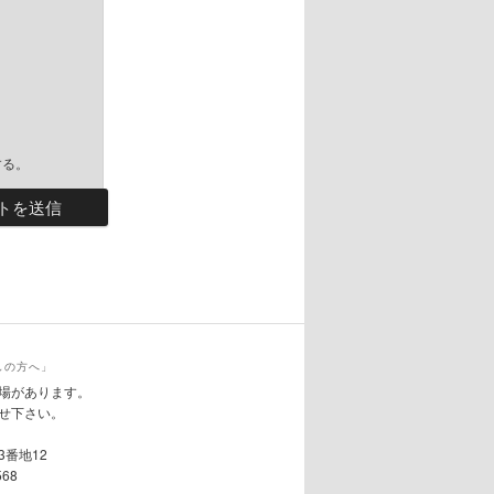
する。
しの方へ」
場があります。
せ下さい。
3番地12
568