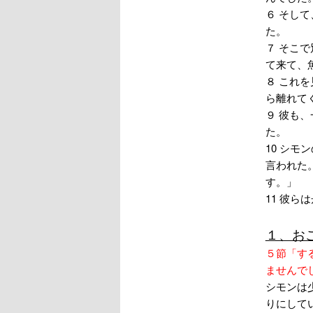
６ そし
た。
７ そこ
て来て、
８ これ
ら離れて
９ 彼も
た。
10 シ
言われた
す。」
11 彼
１、お
５節「す
ませんで
シモンは
りにして