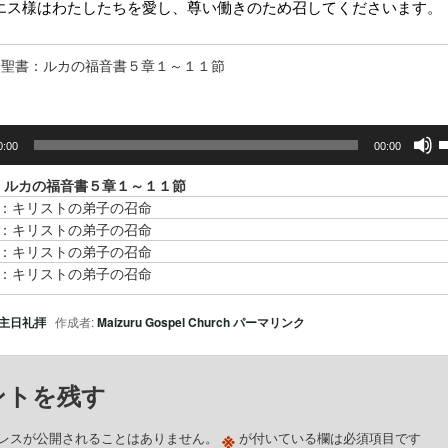
エス様はわたしたちを愛し、尊い働きのため召してくださいます。
聖書：ルカの福音書５章１～１１節
0:00
00:00
：ルカの福音書５章１～１１節
1：キリストの弟子の召命
2：キリストの弟子の召命
3：キリストの弟子の召命
4：キリストの弟子の召命
主日礼拝
作成者:
Maizuru Gospel Church
パーマリンク
ントを残す
※
レスが公開されることはありません。
が付いている欄は必須項目です