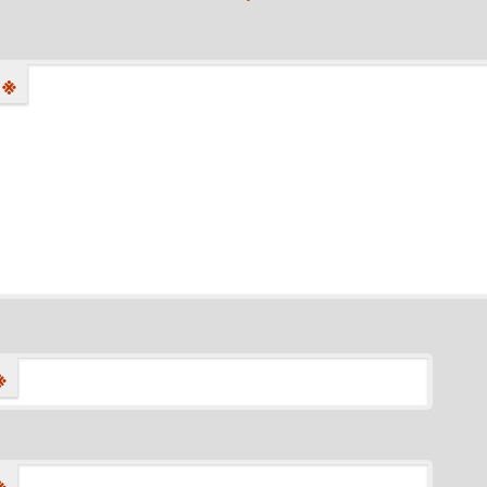
※
※
※