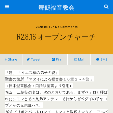
舞鶴福音教会
2020-08-19 • No Comments
R2.8.16 オープンチャーチ
Share
Tweet
Pin
Mail
SMS
「題」 「イエス様の弟子の姿」
聖書の箇所 「マタイによる福音書１０章２～４節 」
（日本聖書協会：口語訳聖書より引用）
10:2
十二使徒の名は、次のとおりである。まずペテロと呼ば
れたシモンとその兄弟アンデレ、それからゼベダイの子ヤコ
ブとその兄弟ヨハネ、
10:3
ピリポとバルトロマイ、トマスと取税人マタイ、アルパ