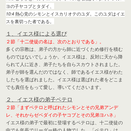
ヨの子ヤコブとタダイ、
10:4
熱心党のシモンとイスカリオテのユダ。このユダはイエ
スを裏切った者である。
１、イエス様による選び
２節「十二使徒の名は、次のとおりである」。
多くの宗教は、弟子の方から師に近づくため修行を積む
ものではないでしょうか。イエス様は、反対に天から降
られて人に近き、弟子たちを自らスカウトされました。
弟子が師を選んだのではなく、師であるイエス様がわた
したちを選ばれました。イエス様は選ばれた者をどこま
でも責任をもって愛し、導いてくださいます。
２、イエス様の弟子ペテロ
２節「まずペテロと呼ばれたシモンとその兄弟アンデ
レ、それからゼベダイの子ヤコブとその兄弟ヨハネ」
イエス様の弟子で最初に登場するペテロは、十二使徒の
中でも年長でリーダー格の人物でした。「ペテロ」は