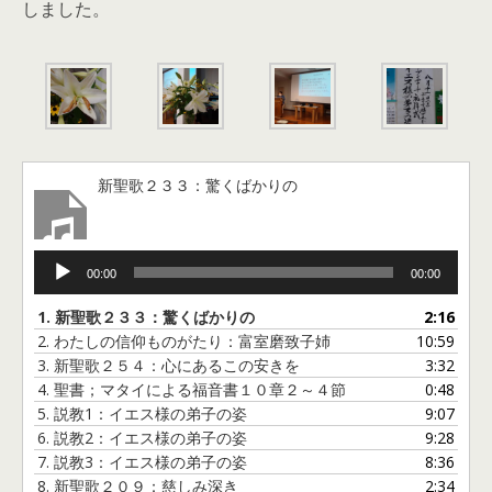
しました。
新聖歌２３３：驚くばかりの
音
00:00
00:00
声
プ
1.
新聖歌２３３：驚くばかりの
2:16
レ
2.
わたしの信仰ものがたり：富室磨致子姉
10:59
ー
3.
新聖歌２５４：心にあるこの安きを
3:32
ヤ
4.
聖書；マタイによる福音書１０章２～４節
0:48
ー
5.
説教1：イエス様の弟子の姿
9:07
6.
説教2：イエス様の弟子の姿
9:28
7.
説教3：イエス様の弟子の姿
8:36
8.
新聖歌２０９：慈しみ深き
2:34