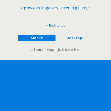
« previous in gallery
next in gallery »
Back to top
Mobile
Desktop
All content Copyright 舞鶴福音教会