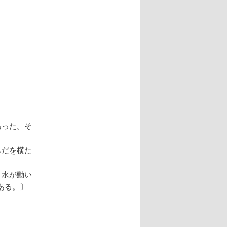
。
あった。そ
らだを横た
、水が動い
ある。〕