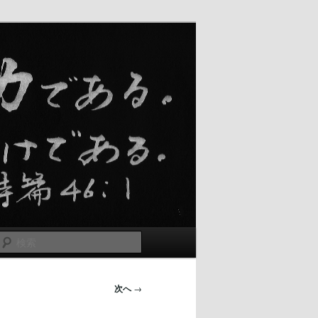
検
索
次へ
→