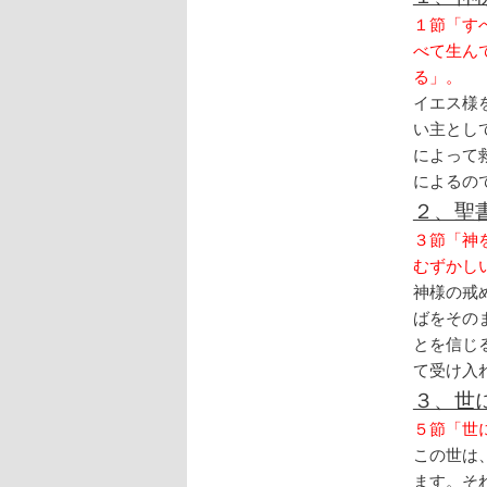
１節「す
べて生ん
る」。
イエス様
い主とし
によって
によるの
２、聖
３節「神
むずかし
神様の戒
ばをその
とを信じ
て受け入
３、世
５節「世
この世は
ます。そ