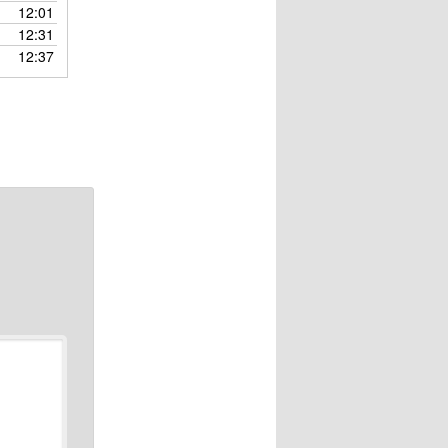
調
12:01
節
12:31
に
12:37
は
上
下
矢
印
キ
ー
を
使
っ
て
く
だ
さ
い。