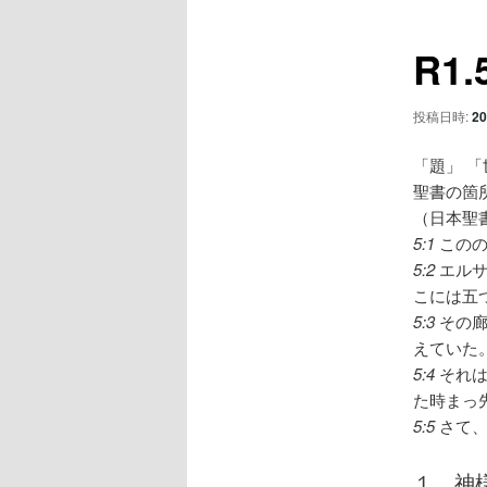
ュ
ナ
ー
ビ
コ
R1
ゲ
ー
ン
シ
投稿日時:
20
ョ
テ
ン
「題」 
聖書の箇
ン
（日本聖
5:1
この
ツ
5:2
エル
こには五
へ
5:3
その
えていた
移
5:4
それ
た時まっ
動
5:5
さて
１、神