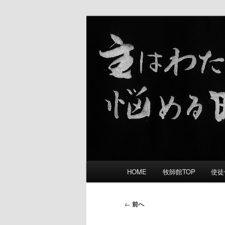
礼拝をささげ 愛し合い 宣教す
舞鶴福音教会
メ
HOME
牧師館TOP
使徒
メ
イ
ン
イ
メ
投
←
前へ
ニ
稿
ン