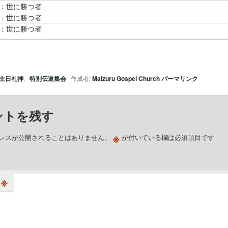
1：世に勝つ者
2：世に勝つ者
3：世に勝つ者
主日礼拝
、
特別伝道集会
作成者:
Maizuru Gospel Church
パーマリンク
ントを残す
※
レスが公開されることはありません。
が付いている欄は必須項目です
※