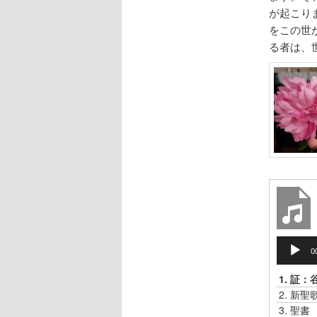
が起こり
をこの世
る者は、
音
0
声
プ
1.
証：
レ
2.
新聖
ー
3.
聖書