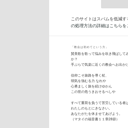
このサイトはスパムを低減するた
の処理方法の詳細はこちらを
「教会は初めてという方」
賛美歌を歌って悩みを吹き飛ばして
か？
手ぶらで気楽に近くの教会へお出か
信仰こそ旅路を導く杖、
弱気を強むる力 なれや
心勇ましく旅を続けゆかん
この世の危うきおそるべしや
すべて重荷を負うて苦労している者
わたしのもとにきなさい。
あなたがたを休ませてあげよう。
（マタイの福音書１１章28節）