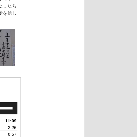
たしたち
愛を信じ
ボ
リ
ュ
11:09
ー
2:26
ム
0:57