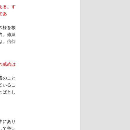
ある。す
であ
ス様を救
力、修練
は、信仰
の戒めは
書のこと
ているこ
とばとし
中にあり
して争い