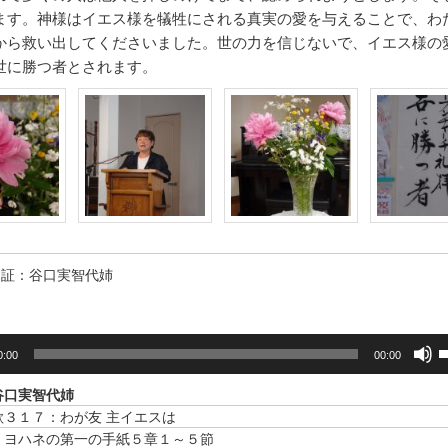
ます。神様はイエス様を犠牲にされる真実の愛を与えることで、わ
から救い出してくださいました。世の力を信じないで、イエス様の
世に勝つ者とされます。
証：谷口実智代姉
0:00
00:00
谷口実智代姉
歌３１７：わが友 主イエスは
 ヨハネの第一の手紙５章１～５節