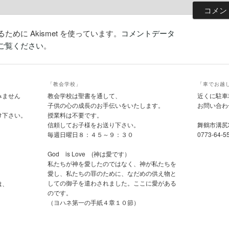
めに Akismet を使っています。
コメントデータ
ご覧ください
。
「教会学校」
「車でお越
みません
教会学校は聖書を通して、
近くに駐車
子供の心の成長のお手伝いをいたします。
お問い合わ
け下さい。
授業料は不要です。
信頼してお子様をお送り下さい。
舞鶴市溝尻
毎週日曜日８：４５～９：３０
0773-64-5
God is Love (神は愛です）
私たちが神を愛したのではなく、神が私たちを
愛し、私たちの罪のために、なだめの供え物と
しての御子を遣わされました。ここに愛がある
は、
のです。
（ヨハネ第一の手紙４章１０節）