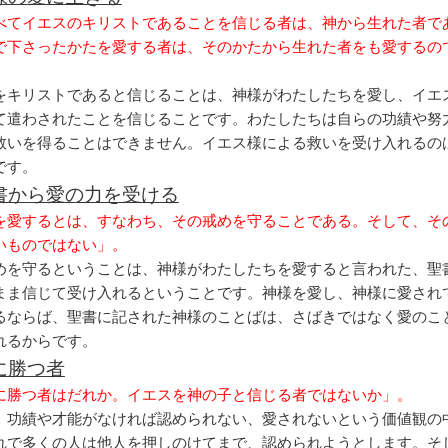
べてイエスのキリストであることを信じる者は、神から生れた者で
で下さったかたを愛する者は、そのかたから生れた者をも愛するの
をキリストであると信じることは、神様がわたしたちを愛し、イエ
て遣わされたことを信じることです。わたしたちは自らの功績や努
救いを得ることはできません。イエス様による救いを受け入れるの
です。
書から愛の力を受ける
を愛するとは、すなわち、その戒めを守ることである。そして、そ
いものではない」。
めを守るということは、神様がわたしたちを愛すると言われた、聖
まま信じて受け入れるということです。神様を愛し、神様に愛され
るならば、聖書に記された神様のことばは、さばきではなく愛のこ
れるからです。
に勝つ者
に勝つ者はだれか。イエスを神の子と信じる者ではないか」。
、功績や才能がなければ認められない、愛されないという価値観の
れで多くの人は他人を押しのけてまで、認められようとします。そ