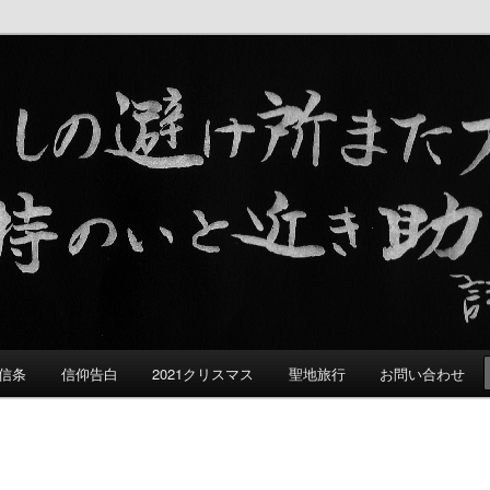
る群れ
信条
信仰告白
2021クリスマス
聖地旅行
お問い合わせ