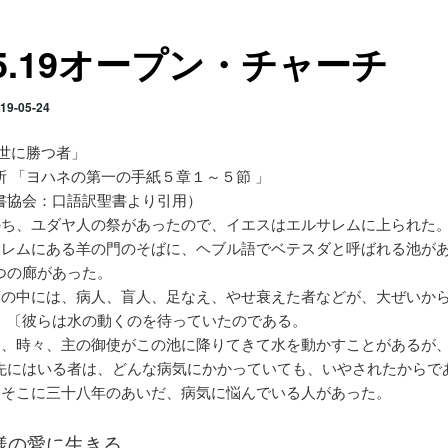
.5.19オープン・チャーチ
19-05-24
「世に勝つ者」
所 「ヨハネの第一の手紙５章１～５節 」
書協会：口語訳聖書より引用）
のち、ユダヤ人の祭があったので、イエスはエルサレムに上られた
サレムにある羊の門のそばに、ヘブル語でベテスダと呼ばれる池が
つの廊があった。
廊の中には、病人、盲人、足なえ、やせ衰えた者などが、大ぜいか
。〔彼らは水の動くのを待っていたのである。
は、時々、主の御使がこの池に降りてきて水を動かすことがあるが
先にはいる者は、どんな病気にかかっていても、いやされたからで
、そこに三十八年のあいだ、病気に悩んでいる人があった。
様の愛に生きる