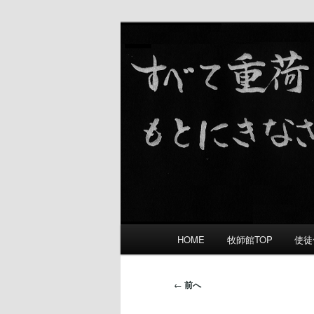
礼拝をささげ 愛し合い 宣教す
舞鶴福音教会
メ
HOME
牧師館TOP
使徒
メ
イ
ン
イ
メ
投
←
前へ
ニ
稿
ン