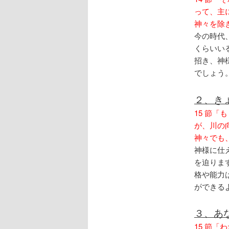
って、主
神々を除
今の時代
くらいい
招き、神
でしょう
２、き
15 節
が、川の
神々でも
神様に仕
を迫りま
格や能力
ができる
３、あ
15 節