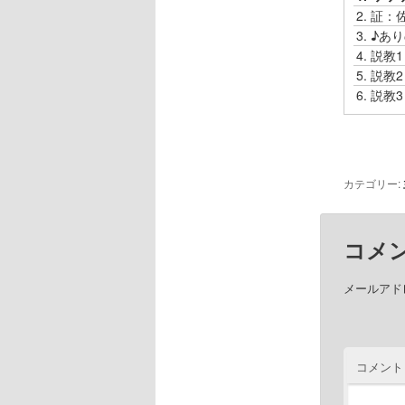
レ
2.
証：
ー
3.
♪あ
ヤ
4.
説教
ー
5.
説教
6.
説教
カテゴリー:
コメ
メールアド
コメント