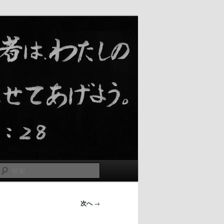
検
索
次へ
→