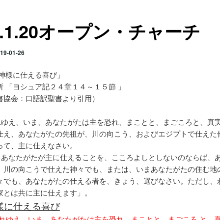
1.1.20オープン・チャーチ
19-01-26
「神様に仕える喜び」
所 「ヨシュア記２４章１４～１５節 」
書協会：口語訳聖書より引用）
れゆえ、いま、あなたがたは主を恐れ、まことと、まごころと、真
仕え、あなたがたの先祖が、川の向こう、およびエジプトで仕えた
って、主に仕えなさい。
しあなたがたが主に仕えることを、こころよしとしないのならば、
、川の向こうで仕えた神々でも、または、いまあなたがたの住む地
々でも、あなたがたの仕える者を、きょう、選びなさい。ただし、
家とは共に主に仕えます」。
様に仕える喜び
「それゆえ、いま、あなたがたは主を恐れ、まことと、まごころ と、