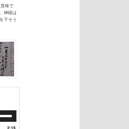
う意味で
、神様は
を下そう
ボ
リ
ュ
2:15