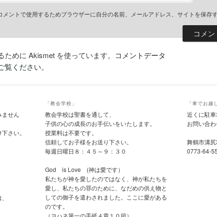
コメントで使用するためブラウザーに自分の名前、メールアドレス、サイトを保存
めに Akismet を使っています。
コメントデータ
ご覧ください
。
「教会学校」
「車でお越
みません
教会学校は聖書を通して、
近くに駐車
子供の心の成長のお手伝いをいたします。
お問い合わ
け下さい。
授業料は不要です。
信頼してお子様をお送り下さい。
舞鶴市溝尻
毎週日曜日８：４５～９：３０
0773-64-5
God is Love (神は愛です）
私たちが神を愛したのではなく、神が私たちを
愛し、私たちの罪のために、なだめの供え物と
しての御子を遣わされました。ここに愛がある
は、
のです。
（ヨハネ第一の手紙４章１０節）