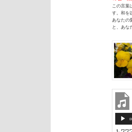
この言葉
す。和を
あなたの
と、あな
音
0
声
プ
1.
ワワ