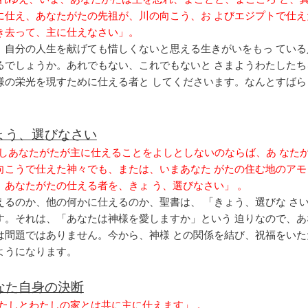
に仕え、あなたがたの先祖が、川の向こう、お よびエジプトで仕え
き去って、主に仕えなさい」。
、自分の人生を献げても惜しくないと思える生きがいをもっ ている
るでしょうか。あれでもない、これでもないと さまようわたしたち
様の栄光を現すために仕える者と してくださいます。なんとすばら
。
ょう、選びなさい
「もしあなたがたが主に仕えることをよしとしないのならば、あ なた
向こうで仕えた神々でも、または、いまあなた がたの住む地のアモ
、あなたがたの仕える者を、きょ う、選びなさい」 。
えるのか、他の何かに仕えるのか、聖書は、 「きょう、選びな さ
す。それは、「あなたは神様を愛しますか」という 迫りなので、あ
は問題ではありません。今から、神様 との関係を結び、祝福をいた
ようになります。
なた自身の決断
「わたしとわたしの家とは共に主に仕えます」 。