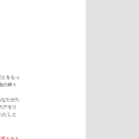
実とをもっ
他の神々
あなたがた
のアモリ
わたしと
真実とをも