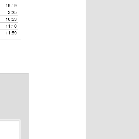
ー
19:19
ム
3:25
調
10:53
節
11:10
に
11:59
は
上
下
矢
印
キ
ー
を
使
っ
て
く
だ
さ
い。