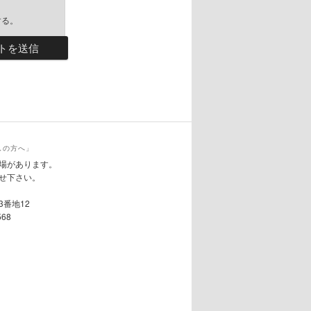
する。
しの方へ」
場があります。
せ下さい。
3番地12
568