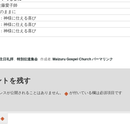
佐藤愛子師
りのままに
1：神様に仕える喜び
2：神様に仕える喜び
3：神様に仕える喜び
主日礼拝
、
特別伝道集会
作成者:
Maizuru Gospel Church
パーマリンク
ントを残す
※
レスが公開されることはありません。
が付いている欄は必須項目です
※