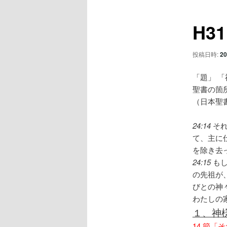
ュ
ナ
ー
ビ
コ
H3
ゲ
ー
ン
シ
投稿日時:
20
ョ
テ
ン
「題」 
聖書の箇
ン
（日本聖
ツ
24:14
そ
て、主に
へ
を除き去
24:15
も
移
の先祖が
びとの神
動
わたしの
１、神
14 節