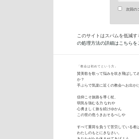
次回の
このサイトはスパムを低減するた
の処理方法の詳細はこちらを
「教会は初めてという方」
賛美歌を歌って悩みを吹き飛ばして
か？
手ぶらで気楽に近くの教会へお出か
信仰こそ旅路を導く杖、
弱気を強むる力 なれや
心勇ましく旅を続けゆかん
この世の危うきおそるべしや
すべて重荷を負うて苦労している者
わたしのもとにきなさい。
あなたがたを休ませてあげよう。