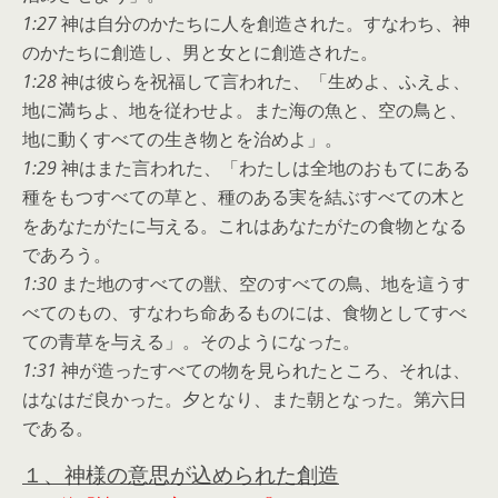
1:27
神は自分のかたちに人を創造された。すなわち、神
のかたちに創造し、男と女とに創造された。
1:28
神は彼らを祝福して言われた、「生めよ、ふえよ、
地に満ちよ、地を従わせよ。また海の魚と、空の鳥と、
地に動くすべての生き物とを治めよ」。
1:29
神はまた言われた、「わたしは全地のおもてにある
種をもつすべての草と、種のある実を結ぶすべての木と
をあなたがたに与える。これはあなたがたの食物となる
であろう。
1:30
また地のすべての獣、空のすべての鳥、地を這うす
べてのもの、すなわち命あるものには、食物としてすべ
ての青草を与える」。そのようになった。
1:31
神が造ったすべての物を見られたところ、それは、
はなはだ良かった。夕となり、また朝となった。第六日
である。
１、神様の意思が込められた創造