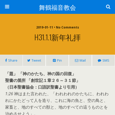
舞鶴福音教会
2019-01-11 • No Comments
H31.1.1新年礼拝
Share
Tweet
Pin
Mail
SMS
「題」 「神のかたち、神の国の回復」
聖書の箇所 「創世記１章２６～３１節」
（日本聖書協会：口語訳聖書より引用）
1:26
神はまた言われた、「われわれのかたちに、われわ
れにかたどって人を造り、これに海の魚と、空の鳥と、
家畜と、地のすべての獣と、地のすべての這うものとを
治めさせよう」。