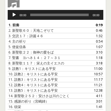
音
00:00
00:00
声
プ
1.
前奏
0:19
レ
2.
新聖歌６０：天地こぞりて
0:46
ー
3.
交読１７：詩篇４６
1:32
ヤ
4.
主の祈り
0:54
ー
5.
使徒信条
1:07
6.
新聖歌２２：御神の愛をば
3:10
7.
聖書 ヨハネ１４：２７～３１
1:18
8.
新聖歌１１７：栄えの主イエスの
3:18
9.
説教1：キリストにある平安
11:00
10.
説教2：キリストにある平安
10:57
11.
説教3：キリストにある平安
11:17
12.
説教4：キリストにある平安
11:21
13.
説教5：キリストにある平安
12:38
14.
新聖歌２５２：安けさは川のごとく
4:11
15.
感謝の祈り（宮嶋姉）
3:01
16.
頌栄
1:41