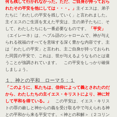
何も残して行かれなかった。ただ、ご自身が持っておら
れたその平安を他にしては・・・。」
主イエスは、弟子
たちに「わたしの平安を残していく」と言われました。
主イエスのご生涯を支えた平安は、主の弟子たちに、そ
して、わたしたちにも一番必要なものです。
「平安」
（エイレーネ）は、ヘブル語のシャロームで、神が与え
られる祝福のすべてを意味する深く豊かな内容です。主
は「わたしの平安」と言われ、主ご自身が持っておられ
た同質の平安で、これは、世が与えるようなものとは違
うことが強調されています。 この平安をしっかり確保
しましょう。
１、神との平和 ローマ５：１
「このように、私たちは、信仰によって義とされたのだ
から、わたしたちの主イエス・キリストにより、神に対
して平和を得ている。」
この平安は、イエス・キリス
トの罪の赦しと神からの義を受け取る中で与えられる神
との平和から来る平安です。＜神との和解＞（２コリン