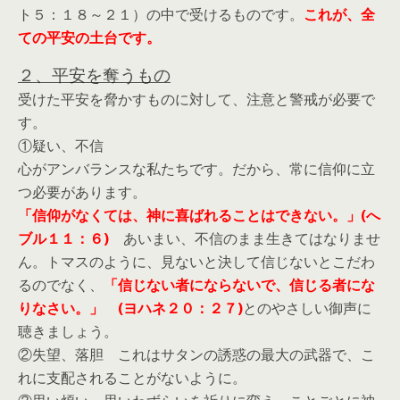
ト５：１８～２１）の中で受けるものです。
これが、全
ての平安の土台です。
２、平安を奪うもの
受けた平安を脅かすものに対して、注意と警戒が必要で
す。
①疑い、不信
心がアンバランスな私たちです。だから、常に信仰に立
つ必要があります。
「信仰がなくては、神に喜ばれることはできない。」(へ
ブル１１：６)
あいまい、不信のまま生きてはなりませ
ん。トマスのように、見ないと決して信じないとこだわ
るのでなく、
「信じない者にならないで、信じる者にな
りなさい。」 (ヨハネ２０：２７)
とのやさしい御声に
聴きましょう。
②失望、落胆 これはサタンの誘惑の最大の武器で、こ
れに支配されることがないように。