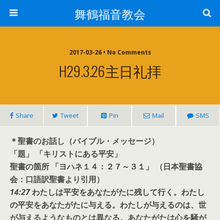
舞鶴福音教会
2017-03-26 • No Comments
H29.3.26主日礼拝
Share
Tweet
Pin
Mail
SMS
＊聖書のお話し（バイブル・メッセージ）
「題」 「キリストにある平安」
聖書の箇所 「ヨハネ１４：２７～３１」 （日本聖書協
会：口語訳聖書より引用）
14:27
わたしは平安をあなたがたに残して行く。わたし
の平安をあなたがたに与える。わたしが与えるのは、世
が与えるようなものとは異なる。あなたがたは心を騒が