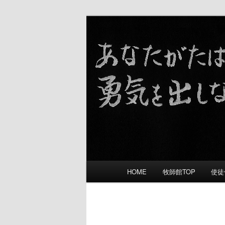
礼拝をささげ 愛し合い 宣教す
舞鶴福音教会
メ
HOME
牧師館TOP
使徒
メ
イ
ン
イ
メ
画
ニ
像
ン