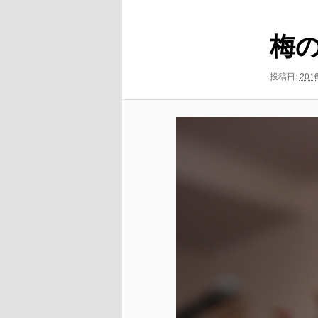
ュ
ナ
ー
ビ
コ
梅
ゲ
ー
ン
シ
投稿日:
2016
ョ
テ
ン
ン
ツ
へ
移
動