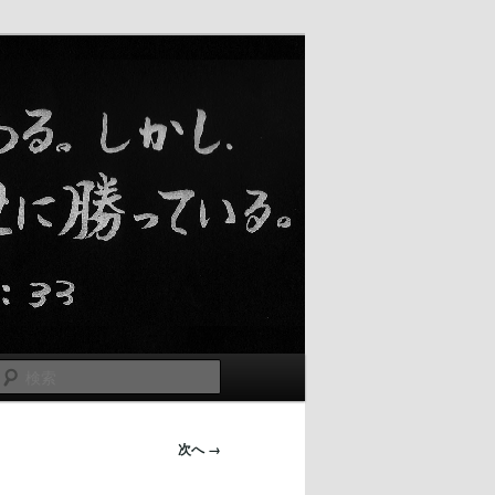
検
索
次へ →