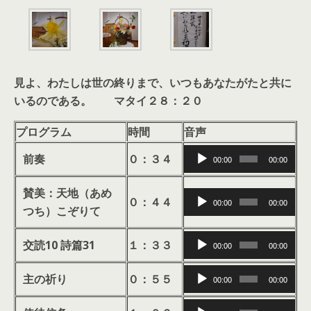
見よ、わたしは世の終りまで、いつもあなたがたと共に
いるのである。 マタイ２８：２０
プログラム
時間
音声
音
前奏
０：３４
00:00
00:00
声
プ
賛美：天地（あめ
音
０：４４
00:00
00:00
レ
つち）こぞりて
声
ー
プ
音
ヤ
交読10 詩篇31
１：３３
00:00
00:00
レ
声
ー
ー
音
プ
主の祈り
０：５５
00:00
00:00
ヤ
声
レ
ー
音
プ