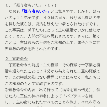
１、「疑う者もいた」（１７）
なおも
「疑う者もいた」
とは驚きです。しかも、疑っ
たのは１１弟子です。４０日の日々、繰り返し復活の主
を拝した彼らは、復活を疑えない者とされたはずです。
この事実は、弟子たちにとって主の復活がいかに信じが
たく、また、人間の不信を思わされます。さらに、驚く
ことは、主は彼らの不信をご承知の上で、弟子たちに世
界宣教の使命を託されたのです。
２、宣教命令
①宣教命令の前提・主の権威 その権威は十字架と復
活を通られたことにより父から与えられた二重の権威で
す。この権威の及ばない世界はどこにもなく、私たちは
この権威のもとで宣教するのです。
②宣教命令の内容 出て行って（福音を宣べ伝え）、信
じた人に三位の神の御名によって「バプテスマを施
し」、主の命じられたすべてのことを教え、それを守る