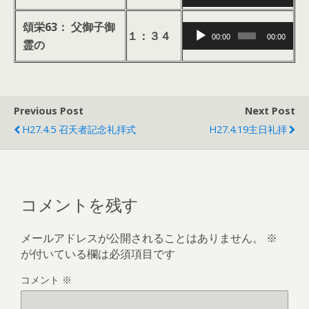
声
ー
プ
頌栄63： 父御子御
音
ヤ
１：３４
00:00
00:00
レ
霊の
声
ー
ー
プ
ヤ
レ
ー
ー
Previous Post
Next Post
ヤ
H27.4.5 召天者記念礼拝式
H27.4.19主日礼拝
ー
コメントを残す
メールアドレスが公開されることはありません。
※
が付いている欄は必須項目です
コメント
※