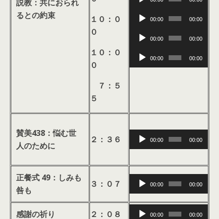
プ
説教：共におられ
ー
声
レ
音
るとの約束
１０：０
ヤ
プ
00:00
00:00
ー
声
０
ー
レ
音
ヤ
プ
00:00
00:00
ー
声
ー
１０：０
レ
音
ヤ
プ
00:00
00:00
０
ー
声
ー
レ
ヤ
プ
ー
７：５
ー
レ
ヤ
５
ー
ー
ヤ
ー
賛美438
：悩む世
音
２：３６
00:00
00:00
人のために
声
プ
レ
正餐式 49：しみも
音
３：０７
ー
00:00
00:00
咎も
声
ヤ
プ
音
ー
感謝の祈り
２：０８
00:00
00:00
レ