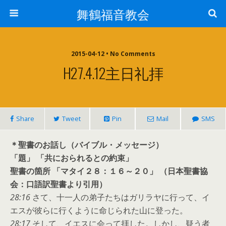
舞鶴福音教会
2015-04-12 • No Comments
H27.4.12主日礼拝
Share
Tweet
Pin
Mail
SMS
＊聖書のお話し（バイブル・メッセージ）
「題」 「共におられるとの約束」
聖書の箇所 「マタイ２８：１６～２０」 （日本聖書協
会：口語訳聖書より引用）
28:16
さて、十一人の弟子たちはガリラヤに行って、イ
エスが彼らに行くように命じられた山に登った。
28:17
そして、イエスに会って拝した。しかし、疑う者