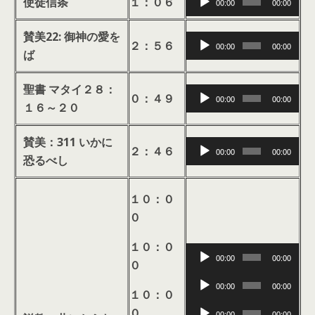
ー
使徒信条
１：０６
00:00
00:00
声
レ
ヤ
プ
ー
賛美22: 御神の愛を
ー
音
２：５６
00:00
00:00
レ
ヤ
ば
声
ー
ー
プ
ヤ
聖書 マタイ２８：
音
レ
０：４９
00:00
00:00
ー
１６～２０
声
ー
プ
ヤ
賛美：311 いかに
音
レ
ー
２：４６
00:00
00:00
恐るべし
声
ー
プ
ヤ
１０：０
レ
ー
０
ー
ヤ
１０：０
音
ー
00:00
00:00
０
声
音
プ
00:00
00:00
１０：０
声
レ
音
０
00:00
00:00