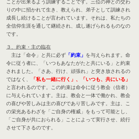
ことが出来るよう訓練することです。三位の神との交わ
りの中に招かれて生き、教えられ、弟子として訓練され
成長し続けることが言われています。それは、私たちの
全信仰生涯を通して継続され、成し遂げられるものなの
です。
３、約束・主の臨在
主は「命令」と共に必ず
「約束」
を与えられます。命
令に従う者に、「いつもあなたがたと共にいる」と約束
されました。「さあ、行け、頑張れ」と突き放されるの
ではなく、
「私も一緒に行く」、「いつも、共にいる」
と言われるのです。この約束は命令に従う教会（信者）
に与えられています。主は、教会と一体で働かれ、教会
の喜びや苦しみは主の喜びであり苦しみです。主は、こ
の栄光あるわざを「ご自身の権威」をもって可能とし、
「ご自身が共におられる」ことによって実行させ、続行
させて下さるのです。