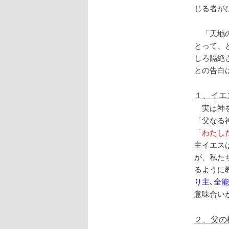
じる者が
「天地の
とって、
しろ隔絶
との告白
１、イエ
実は神を
「父なる
「わたし
主イエス
が、私た
るように
り主､全
意味合い
２、父の