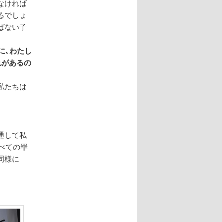
なければ
るでしょ
ばない子
に､わたし
れがあるの
私たちは
通して私
べての罪
同様に