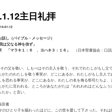
6.1.12主日礼拝
14-01-12
お話し（バイブル・メッセージ）
「我は父なる神を信ず」
所 「マラキ１：６ 、ヨハネ３：１６」
（日本聖書協会：口語
はその父を敬い、しもべはその主人を敬う。それでわたしがもし父
たがたのわたしを敬う事実が、どこにあるか。わたしがもし主人で
しを恐れる事実が、どこにあるか。わたしの名を侮る祭司たちよ、
たがたに言われる。ところがあなたがたは『われわれはどんなふう
ったか』と言い、
福音書
そのひとり子を賜わったほどに、この世を愛して下さった。それは