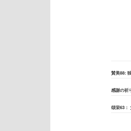
賛美88:
感謝の祈
頌栄63：