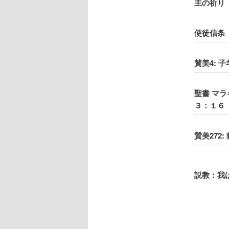
主の祈り
使徒信条
賛美4: 
聖書 マ
３：１６
賛美272
説教：我