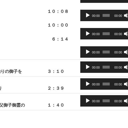
声
ー
プ
ヤ
１０：０８
音
レ
00:00
00:00
ー
声
ー
１０：００
プ
ヤ
音
レ
00:00
00:00
ー
声
６：１４
ー
プ
ヤ
音
レ
00:00
00:00
ー
声
ー
プ
音
ヤ
00:00
00:00
レ
 独りの御子を
３：１０
声
ー
ー
プ
音
ヤ
レ
00:00
00:00
り
２：３９
声
ー
ー
プ
音
ヤ
レ
00:00
00:00
 父御子御霊の
１：４０
声
ー
ー
プ
ヤ
レ
ー
ー