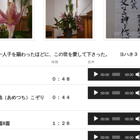
一人子を賜わったほどに、この世を愛して下さった。 ヨハネ３
時間
音声
音
00:00
00:00
０：４８
声
プ
音
レ
00:00
00:00
地（あめつち）こぞり
０：４４
声
ー
プ
ヤ
レ
音
ー
ー
00:00
00:00
篇8篇
１：２６
声
ヤ
プ
音
ー
レ
00:00
00:00