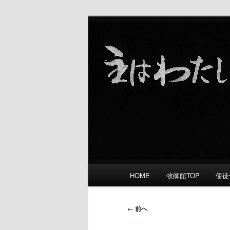
礼拝をささげ 愛し合い 宣教す
舞鶴福音教会
メ
HOME
牧師館TOP
使徒
メ
イ
ン
イ
メ
投
←
前へ
ニ
稿
ン