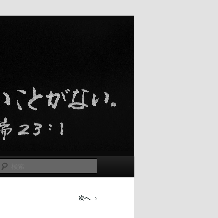
検
索
次へ
→