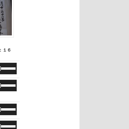
：１６
ボ
リ
ュ
ボ
ー
リ
ム
ュ
調
ー
ボ
節
ム
リ
に
調
ュ
は
ボ
節
ー
上