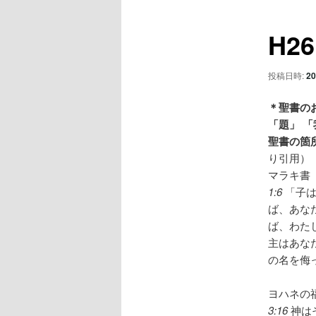
ュ
ナ
ー
ビ
コ
H2
ゲ
ー
ン
シ
投稿日時:
20
ョ
テ
ン
＊聖書の
「題」 
ン
聖書の箇
り引用）
ツ
マラキ書
1:6
「子
へ
ば、あな
ば、わた
移
主はあな
の名を侮
動
ヨハネの
3:16
神は