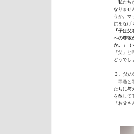
私たちが
なりませ
うか。マ
供をなげ
「子は父
への尊敬
か。」（マ
「父」と
どうでし
３、父の
罪過と罪
たちに与
を赦して
「お父さ