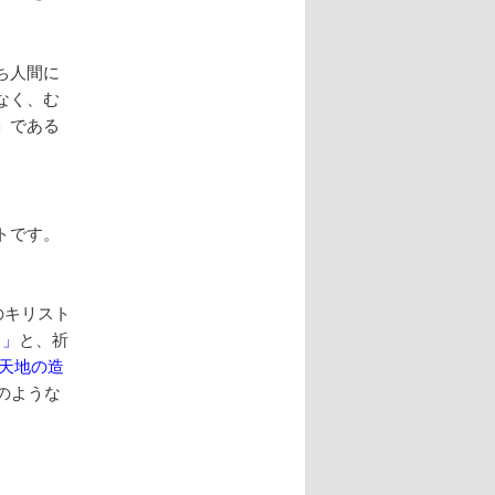
ち人間に
なく、む
」である
トです。
のキリスト
よ」
と、祈
天地の造
のような