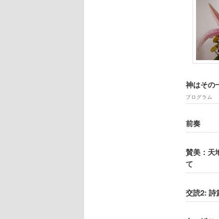
神はその
プログラム
前奏
賛美：天
て
交読2: 詩