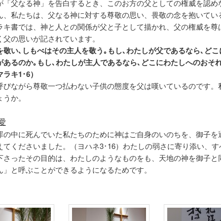
「父なる神」を告白するとき、このお方の父としての権威を認め
ん、私たちは、父なる神に対する尊敬の思い、畏敬の念を抱いてい
ラキ書では、神と人との関係が父と子として描かれ、父の権威を尊
く父の思いが記されています。
を敬い､しもべはその主人を敬う｡もし､わたしが父であるなら､どこ
があるのか｡もし､わたしが主人であるなら､どこにわたしへのおそ
ラキ1･6）
呼びながら尊敬一つ払わない子供の態度を父は嘆いているのです。
ょうか。
愛
の中に死んでいた私たちのために神はご自身のいのちを、御子を
えてくださいました。（ヨハネ3･16）わたしの弱さに寄り添い、す
下さったその目的は、わたしのようなものをも、天地の神を御子と
ん」と呼ぶことができるようになるためです。