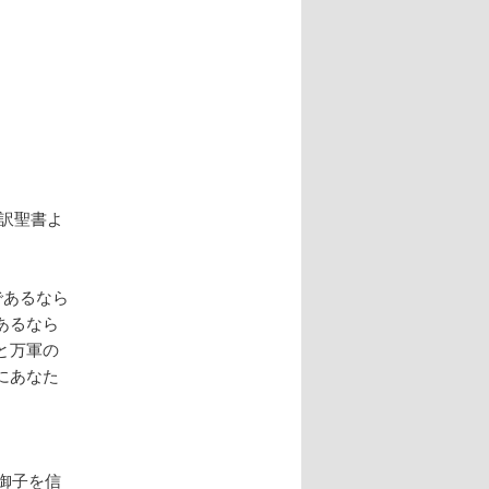
訳聖書よ
であるなら
あるなら
と万軍の
にあなた
御子を信