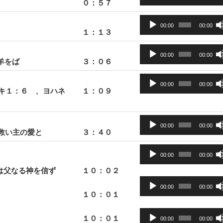
０：５７
声
ー
プ
音
ヤ
レ
00:00
00:00
１：１３
声
ー
ー
プ
音
ヤ
レ
00:00
00:00
子羊をば
３：０６
声
ー
ー
プ
音
ヤ
レ
00:00
00:00
ラキ１：６ 、ヨハネ
１：０９
声
ー
ー
プ
ヤ
レ
音
ー
ー
00:00
00:00
: 救い主の愛と
３：４０
声
ヤ
プ
音
ー
レ
00:00
00:00
声
ー
は父なる神を信ず
１０：０２
プ
ヤ
音
レ
00:00
00:00
ー
声
１０：０１
ー
プ
ヤ
音
レ
１０：０１
00:00
00:00
ー