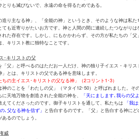
ひとりも滅びないで、永遠の命を得るためである。
造り主なる神」、「全能の神」というとき、そのような神は私た
とても近寄りがたいお方です。神と人間の間に連続したつながりは
された存在です。しかし、にもかかわらず、その方が私たちの「父
は、キリスト教に独特なことです。
ス･キリストの父
「父」と呼べるのはただお一人だけ、神の独り子イエス・キリス
神」とは、キリストの父である神を意味します。
たちの主イエス･キリストの父なる神」（2コリント1･3）
は神のことを「わたしの父」（マタイ12･50）と呼ばれました。そ
ちに天地万物を創造された全能の神を、
「天にまします､我らの父
教えてくださったのです。御子キリストを通して、私たちは
「我は
能の､父なる神を信ず」
と告白するのです。「父」と告白する神にど
があるのでしょう。
権威