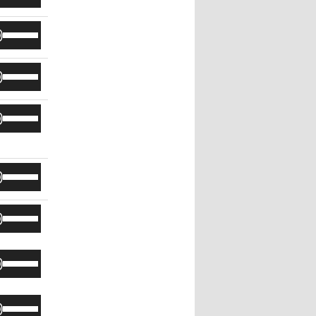
リ
に
ム
下
ュ
は
ボ
調
矢
ー
上
リ
節
印
ム
下
ュ
に
キ
ボ
調
矢
ー
は
ー
リ
節
印
ム
上
を
ュ
に
キ
ボ
調
下
使
ー
は
ー
リ
節
矢
っ
ム
上
を
ュ
に
印
て
調
下
使
ー
は
キ
く
ボ
節
矢
っ
ム
上
ー
だ
リ
に
印
て
調
下
を
さ
ュ
は
キ
く
ボ
節
矢
使
い。
ー
上
ー
だ
リ
に
印
っ
ム
下
を
さ
ュ
は
キ
て
調
矢
ボ
使
い。
ー
上
ー
く
節
印
リ
っ
ム
下
を
だ
に
キ
ュ
て
調
矢
使
さ
ボ
は
ー
ー
く
節
印