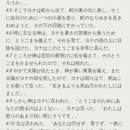
ろうか」。
4:5
そこでヨナは町から出て、町の東の方に座し、そこ
に自分のために一つの小屋を造り、町のなりゆきを見き
わめようと、その下の日陰にすわっていた。
4:6
時に主なる神は、ヨナを暑さの苦痛から救うため
に、とうごまを備えて、それを育て、ヨナの頭の上に日
陰を設けた。ヨナはこのとうごまを非常に喜んだ。
4:7
ところが神は翌日の夜明けに虫を備えて、そのとう
ごまをかませられたので、それは枯れた。
4:8
やがて太陽が出たとき、神が暑い東風を備え、また
太陽がヨナの頭を照したので、ヨナは弱りはて、死ぬこ
とを願って言った、「生きるよりも死ぬ方がわたしには
ましだ」。
4:9
しかし神はヨナに言われた、「とうごまのためにあ
なたの怒るのはよくない」。ヨナは言った、「わたしは
怒りのあまり狂い死にそうです」。
4:10
主は言われた、「あなたは労せず、育てず、一夜に