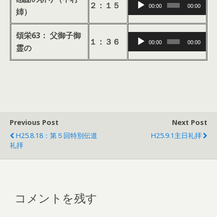
音
レ
２：１５
00:00
00:00
姉）
声
ー
プ
ヤ
頌栄63： 父御子御
音
レ
ー
１：３６
00:00
00:00
霊の
声
ー
プ
ヤ
レ
ー
ー
ヤ
ー
Previous Post
Next Post
H25.8.18：第５回特別伝道
H25.9.1主日礼拝
礼拝
コメントを残す