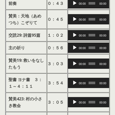
音
前奏
０：４３
00:00
00:00
声
プ
賛美：天地（あめ
音
０：４５
00:00
00:00
レ
つち）こぞりて
声
ー
プ
音
ヤ
交読29: 詩篇95篇
１：０２
00:00
00:00
レ
声
ー
ー
音
プ
主の祈り
０：５６
00:00
00:00
ヤ
声
レ
ー
プ
ー
賛美19: 救いをなし
音
３：０３
00:00
00:00
レ
ヤ
たもう
声
ー
ー
プ
ヤ
聖書 ヨナ書 ３：
音
レ
３：５４
00:00
00:00
ー
１～４：１１
声
ー
プ
ヤ
賛美423: 村の小さ
音
レ
ー
３：０５
00:00
00:00
き教会
声
ー
プ
ヤ