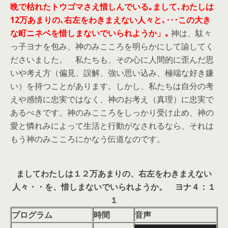
晩で枯れたトウゴマさえ惜しんでいる｡まして､わたしは
12万あまりの､右左をわきまえない人々と､‥･この大き
な町ニネベを惜しまないでいられようか」｡
神は、駄々
っ子ヨナを包み、神のみこころを明らかにして諭してく
ださいました。 私たちも、その心に人間的に歪んだ思
いや考え方（偏見、誤解、強い思い込み、極端な好き嫌
い）を持つことがあります。しかし、私たちは自分の考
えや感情に忠実ではなく、神のお考え（真理）に忠実で
あるべきです。神のみこころをしっかり受け止め、神の
愛と憐れみによって生活と行動がなされるなら、それは
もう神のみこころにかなう伝道なのです。
ましてわたしは１２万あまりの、右左をわきまえない
人々・・を、惜しまないでいられようか。 ヨナ４：１
１
プログラム
時間
音声