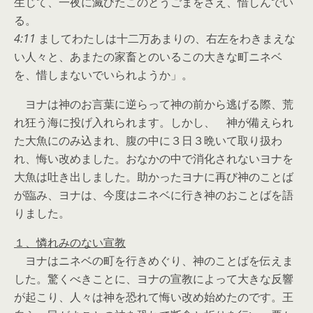
生じて、一夜に滅びたこのとうごまをさえ、惜しんでい
る。
4:11
ましてわたしは十二万あまりの、右左をわきまえな
い人々と、あまたの家畜とのいるこの大きな町ニネベ
を、惜しまないでいられようか」。
ヨナは神のお言葉に逆らって神の前から逃げる際、荒
れ狂う海に投げ入れられます。しかし、 神が備えられ
た大魚にのみ込まれ、腹の中に３日３晩いて取り扱わ
れ、悔い改めました。おなかの中で消化されないヨナを
大魚は吐き出しました。助かったヨナに再び神のことば
が臨み、ヨナは、今度はニネベに行き神のおことばを語
りました。
１、憐れみのない宣教
ヨナはニネベの町を行きめぐり、神のことばを伝えま
した。驚くべきことに、ヨナの宣教によって大きな反響
が起こり、人々は神を恐れて悔い改め始めたのです。王