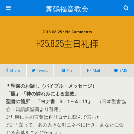
舞鶴福音教会
2013-08-25 • No Comments
H25.8.25主日礼拝
Share
Tweet
Pin
Mail
SMS
＊聖書のお話し（バイブル・メッセージ）
「題」 「神の憐れみによる宣教」
聖書の箇所 「ヨナ書 3：1～4：11」
（日本聖書協
会：口語訳聖書より引用）
3:1
時に主の言葉は再びヨナに臨んで言った、
3:2
「立って、あの大きな町ニネベに行き、あなたに命
じる言葉をこれに伝えよ」。