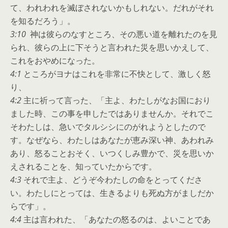
て、われわれを滅ぼされないかもしれない。だれがそれ
を知るだろう」。
3:10
神は彼らのなすところ、その悪い道を離れたのを見
られ、彼らの上に下そうと言われた災を思いかえして、
これをおやめになった。
4:1
ところがヨナはこれを非常に不快として、激しく怒
り、
4:2
主に祈って言った、「主よ、わたしがなお国におり
ました時、この事を申したではありませんか。それでこ
そわたしは、急いでタルシシにのがれようとしたので
す。なぜなら、わたしはあなたが恵み深い神、あわれみ
あり、怒ることおそく、いつくしみ豊かで、災を思いか
えされることを、知っていたからです。
4:3
それで主よ、どうぞ今わたしの命をとってくださ
い。わたしにとっては、生きるよりも死ぬ方がましだか
らです」。
4:4
主は言われた、「あなたの怒るのは、よいことであ