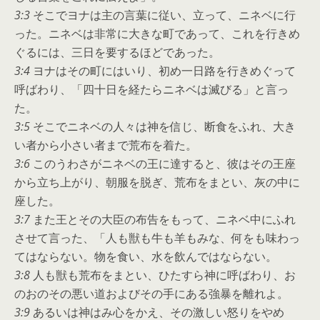
3:3
そこでヨナは主の言葉に従い、立って、ニネベに行
った。ニネベは非常に大きな町であって、これを行きめ
ぐるには、三日を要するほどであった。
3:4
ヨナはその町にはいり、初め一日路を行きめぐって
呼ばわり、「四十日を経たらニネベは滅びる」と言っ
た。
3:5
そこでニネベの人々は神を信じ、断食をふれ、大き
い者から小さい者まで荒布を着た。
3:6
このうわさがニネベの王に達すると、彼はその王座
から立ち上がり、朝服を脱ぎ、荒布をまとい、灰の中に
座した。
3:7
また王とその大臣の布告をもって、ニネベ中にふれ
させて言った、「人も獣も牛も羊もみな、何をも味わっ
てはならない。物を食い、水を飲んではならない。
3:8
人も獣も荒布をまとい、ひたすら神に呼ばわり、お
のおのその悪い道およびその手にある強暴を離れよ。
3:9
あるいは神はみ心をかえ、その激しい怒りをやめ