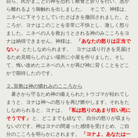
自ら、民がまことの神を恐れて断食と折りを行い、悪か
ら離れるよう御触れを出しました。 そこで、神様は、
ニネベに下そうとしていたさばきを撤回されました。と
ころが、ヨナはこのことを非常に不快とし、激しく怒り
ました。ニネベの人を救おうとされる神のみこころをヨ
ナは納得できません。神様は、
「あなたの怒りは正当で
ない」
とたしなめられます。 ヨナは成り行きを見届け
るため見晴らしのよい場所に小屋を作りました。そし
て、悔い改めたニネベの人々が再び神に背くことをどこ
かで期待したのです。
２､宣教は神の憐れみのこころから
暑さから守るため神の備えられたトウゴマが枯れてし
まうと、ヨナは神への怒りを再び燃やします。それをた
しなめられると、ヨナは、
「私は怒りのあまり狂い死に
そうです」
と、どこまでも頑なで、自分の怒りが収まら
ないのです。神はヨナの間違った感情を受けとめ、ご自
分のこころを明らかにされます。
「ヨナよ、あなたは一