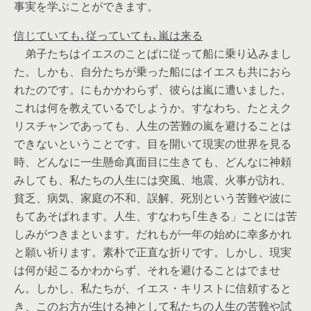
事実を学ぶことができます。
信じていても､従っていても､嵐は来る
弟子たちはイエスのことぱに従って船に乗り込みまし
た。しかも、自分たちが乗った船にはイエスも共におら
れたのです。にもかかわらず、彼らは嵐に遭いました。
これは何を教えているでしようか。すなわち、たとえク
リスチャンであっても、人生の苦難の嵐を避けることは
できないということです。目を開いて現実の世界を見る
時、どんなに一生懸命真面目に生きても、どんなに神頼
みしても、私たちの人生には突風、地震、火事が訪れ、
貧乏、病気、家庭の不和、誤解、死別という苦難や波に
もてあそぱれます。人生、すなわち｢生きる」ことには苦
しみがつきまといます。だれもが一年の始めに幸多かれ
と願い祈ります。素朴で正直な折りです。しかし、現実
は何が起こるかわからず、それを避けることはでませ
ん。しかし、私たちが、イエス・キリストに信頼すると
き、このお方が生ける神として私たちの人生の苦難や試