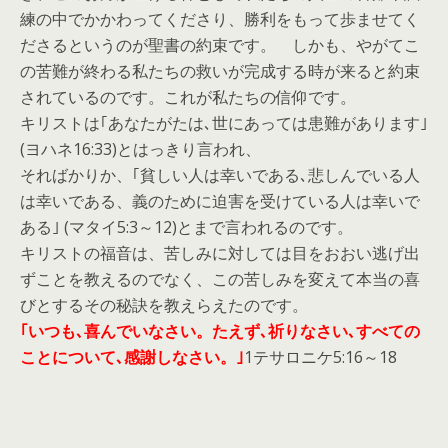
練の中でかかわってくださり、勝利をもって歩ませてく
ださるというのが聖書の約束です。 しかも、やがてこ
の苦難が終わる私たちの救いが完成する時が来ると約束
されているのです。これが私たちの信仰です。
キリストは
｢あなたがたは､世にあっては患難があります｣
(ヨハネ16:33)とはっきり言われ、
そればかりか、
｢貧しい人は幸いである､悲しんでいる人
は幸いである、義のために迫害を受けている人は幸いで
ある｣
(マタイ5:3～12)とまで言われるのです。
キリストの福音は、苦しみに対しては目をおおい逃げ出
ずことを教えるのでなく、この苦しみを変えて本当の喜
びとするその秘訣を教えらえたのです。
｢いつも､喜んでいなさい。たえず､祈りなさい､すべての
ことについて､感謝しなさい。｣
1テサロニケ5:16～18