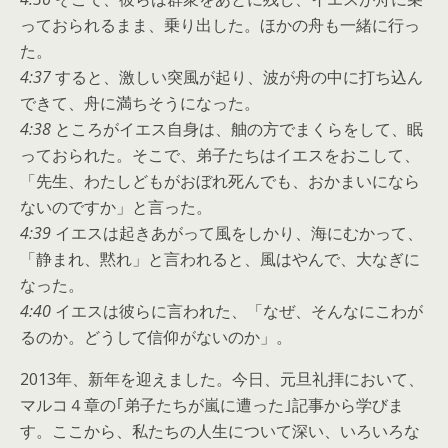
っておられるまま、乗り出した。ほかの舟も一緒に行っ
た。
4:37
すると、激しい突風が起り、波が舟の中に打ち込ん
できて、舟に満ちそうになった。
4:38
ところがイエス自身は、舳の方でまくらをして、眠
っておられた。そこで、弟子たちはイエスをおこして、
「先生、わたしどもがおぼれ死んでも、おかまいになら
ないのですか」と言った。
4:39
イエスは起きあがって風をしかり、海にむかって、
「静まれ、黙れ」と言われると、風はやんで、大なぎに
なった。
4:40
イエスは彼らに言われた、「なぜ、そんなにこわが
るのか。どうして信仰がないのか」。
2013年、新年を迎えました。今日、元旦礼拝において、
マルコ４章の｢弟子たちが嵐に遭った｣記事から学びま
す。ここから、私たちの人生について深い、いろいろな