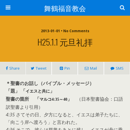
舞鶴福音教会
2013-01-01 • No Comments
H25.1.1 元旦礼拝
Share
Tweet
Pin
Mail
SMS
＊聖書のお話し（バイブル・メッセージ）
「題」 「
」
イエスと共に
聖書の箇所 「
」
（日本聖書協会：口語
マルコ4:35～40
訳聖書より引用）
4:35
さてその日、夕方になると、イエスは弟子たちに、
「向こう岸へ渡ろう」と言われた。
4:36
そこで、彼らは群衆をあとに残し、イエスが舟に乗