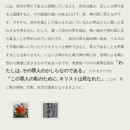
には、自分か罪人であると認識している人と、自分は義人、正しい人間であ
ると認識する人、その認識の違いがあるだけで、皆、神の前に罪人なので
す。ですがら、自分を義として他人をさばいている人の罪はさらに重いと言
わざるを得ません。むしろ、謙って自分の罪を認め、悔い改めて神の前に立
ち返ることが求められているのです。 自分の罪を認め悔い改め、イエスの
十字架の救いに与ったクリスチャンも例外ではなく、罪人であることを卒業
することはありません。いよいよ砕かれた魂で神の前に出、信仰による義に
「わ
預かり謙虚に生きるものであるべきです。老使徒パウロの真摯な告白
たしは､その罪人のかしらなのである」
（1テモテ1:15）
「この罪人の私のために､キリストは死なれた」
ことが、常
に私の情熱、行動、生活の源泉となりますように。