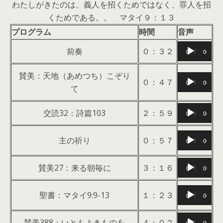
わたしがきたのは、義人を招くためではなく、罪人を招
くためである。。 マタイ９：１３
プログラム
時間
音声
音
前奏
０：３２
00:00
00:00
声
プ
賛美：天地（あめつち）こぞり
音
０：４７
00:00
00:00
レ
て
声
ー
プ
音
ヤ
交読32：詩篇103
２：５９
00:00
00:00
レ
声
ー
ー
プ
音
主の祈り
０：５７
ヤ
00:00
00:00
レ
声
ー
ー
プ
音
賛美27：来る朝毎に
３：１６
00:00
00:00
ヤ
レ
声
ー
ー
プ
音
聖書：マタイ9:9-13
１：２３
00:00
00:00
ヤ
レ
声
ー
ー
プ
音
賛美388：いともよきものを
４：０２