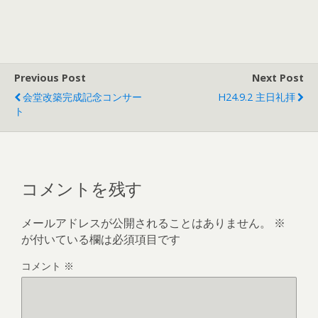
プ
ヤ
レ
ー
ー
ヤ
ー
Previous Post
Next Post
会堂改築完成記念コンサー
H24.9.2 主日礼拝
ト
コメントを残す
メールアドレスが公開されることはありません。
※
が付いている欄は必須項目です
コメント
※