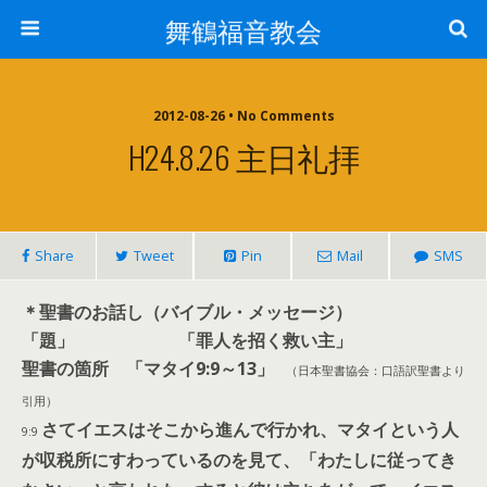
舞鶴福音教会
2012-08-26 • No Comments
H24.8.26 主日礼拝
Share
Tweet
Pin
Mail
SMS
＊聖書のお話し（バイブル・メッセージ）
「題」 「罪人を招く救い主」
聖書の箇所 「マタイ9:9～13
」
（日本聖書協会：口語訳聖書より
引用）
さてイエスはそこから進んで行かれ、マタイという人
9:9
が収税所にすわっているのを見て、「わたしに従ってき