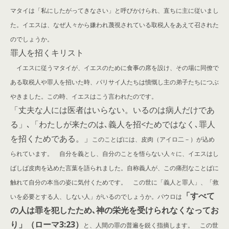
マタイは「私にしたがってきなさい」と呼びかけられ、直ちに主に従いまし
た。イエスは、なぜ人々から嫌われ蔑視されている取税人をあえて召された
のでしょうか。
罪人を招くキリスト
イエスに従うマタイが、イエスのために食事の席を設け、その場に同僚で
ある取税人や罪人を招いた時、パリサイ人たちは憤慨し主の弟子たちにつぶ
やきました。この時、イエスはこう言われたのです。
「丈夫な人には医者はいらない。いるのは病人だけであ
る」､「わたしが来たのは､義人を招<ためではなく､罪人
を招くためである。」
このことばには、皮肉（アイロ二－）が込め
られています。 自分を義とし、自分のことを悟らない人々に、イエスはし
ばしば皮肉を込めた言葉を語られました。自称義人が、この痛烈なことばに
触れて自分の本当の姿に気付くためです。 この世に「義人と罪人」、「救
「すべて
いを必要とする人、しない人」がいるのでしょうか。パウロは
の人は罪を犯したため､神の栄光を受けられなくなってお
り」（ローマ3:23）
と、人間の罪の普遍を鋭く指摘します。 この世