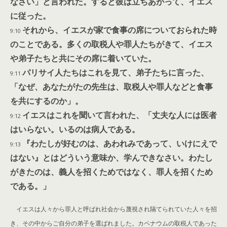
なさい」と言われた。すると彼は立ちあがって、イエス
に従った。
それから、イエスが家で食事の席についておられた時
9:10
のことである。多くの取税人や罪人たちがきて、イエス
や弟子たちと共にその席に着いていた。
パリサイ人たちはこれを見て、弟子たちに言った、
9:11
「なぜ、あなたがたの先生は、取税人や罪人などと食事
を共にするのか」。
イエスはこれを聞いて言われた、「丈夫な人には医者
9:12
はいらない。いるのは病人である。
『わたしが好むのは、あわれみであって、いけにえで
9:13
はない』とはどういう意味か、学んできなさい。わたし
がきたのは、義人を招くためではなく、罪人を招くため
である。」
イエスは人々から罪人と呼ばれ社会から蔑視され隔てられていた人々を招
き、その中からご自分の弟子を選ばれました。カペナウムの取税人であった