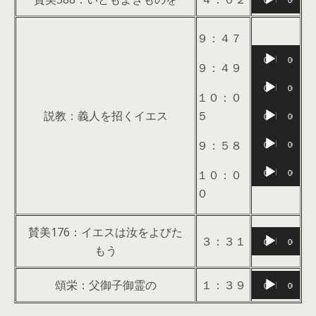
00:00
00:00
ヤ
レ
声
ー
ー
プ
９：４７
ヤ
レ
音
00:00
00:00
ー
ー
９：４９
声
音
ヤ
プ
00:00
00:00
１０：０
声
ー
レ
音
説教：義人を招くイエス
５
プ
00:00
00:00
ー
声
レ
音
９：５８
ヤ
プ
00:00
00:00
ー
声
ー
レ
音
ヤ
１０：０
プ
00:00
00:00
ー
声
ー
０
レ
ヤ
プ
ー
ー
レ
ヤ
賛美176：イエスは汝をよびた
音
ー
３：３１
00:00
00:00
ー
もう
声
ヤ
プ
ー
音
頌栄：父御子御霊の
１：３９
00:00
00:00
レ
声
ー